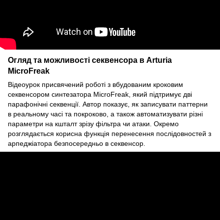
Огляд та можливості секвенсора в Arturia
MicroFreak
Відеоурок присвячений роботі з вбудованим кроковим
секвенсором синтезатора MicroFreak, який підтримує дві
парафонічні секвенції. Автор показує, як записувати паттерни
в реальному часі та покроково, а також автоматизувати різні
параметри на кшталт зрізу фільтра чи атаки. Окремо
розглядається корисна функція перенесення послідовностей з
арпеджіатора безпосередньо в секвенсор.