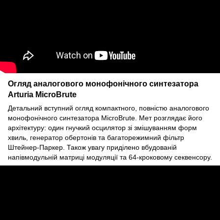
Огляд аналогового монофонічного синтезатора
Arturia MicroBrute
Детальний вступний огляд компактного, повністю аналогового
монофонічного синтезатора MicroBrute. Мет розглядає його
архітектуру: один гнучкий осцилятор зі змішуванням форм
хвиль, генератор обертонів та багаторежимний фільтр
Штейнер-Паркер. Також увагу приділено вбудованій
напівмодульній матриці модуляції та 64-кроковому секвенсору.