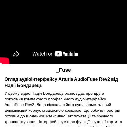
_Fuse
Огляд аудіоінтерфейсу Arturia AudioFuse Rev2 від
Надії Бондарець
У цьому відео Надія Бондарець розповідає про друге
покоління компактного професійного аудіоінтерфейсу
AudioFuse Rev2. Вона відзначає його суцільнометалевий
алюмінієвий корпус із захисною кришкою, що робить пристрій
готовим до щоденної інтенсивної експлуатації та зручного
транспортування. Інтерфейс суміщає функції звукової карти та