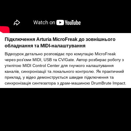
Підключення Arturia MicroFreak до зовнішнього
обладнання та MIDI-налаштування
Відеоурок детально розповідає про комутацію MicroFreak
через роз'єми MIDI, USB та CV/Gate. Автор розбирає роботу з
утилітою MIDI Control Center для гнучкого налаштування
каналів, синхронізації та локального контролю. Як практичний
приклад, у відео демонструється швидке підключення та
синхронізація синтезатора з драм-машиною DrumBrute Impact.