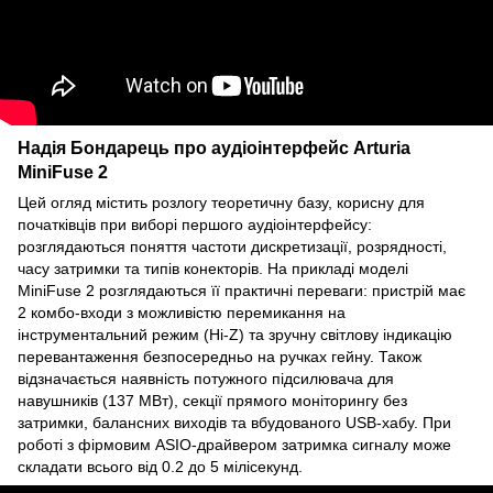
Надія Бондарець про аудіоінтерфейс Arturia
MiniFuse 2
Цей огляд містить розлогу теоретичну базу, корисну для
початківців при виборі першого аудіоінтерфейсу:
розглядаються поняття частоти дискретизації, розрядності,
часу затримки та типів конекторів. На прикладі моделі
MiniFuse 2 розглядаються її практичні переваги: пристрій має
2 комбо-входи з можливістю перемикання на
інструментальний режим (Hi-Z) та зручну світлову індикацію
перевантаження безпосередньо на ручках гейну. Також
відзначається наявність потужного підсилювача для
навушників (137 МВт), секції прямого моніторингу без
затримки, балансних виходів та вбудованого USB-хабу. При
роботі з фірмовим ASIO-драйвером затримка сигналу може
складати всього від 0.2 до 5 мілісекунд.