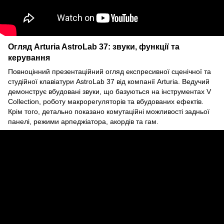
Огляд Arturia AstroLab 37: звуки, функції та
керування
Повноцінний презентаційний огляд експресивної сценічної та
студійної клавіатури AstroLab 37 від компанії Arturia. Ведучий
демонструє вбудовані звуки, що базуються на інструментах V
Collection, роботу макрорегуляторів та вбудованих ефектів.
Крім того, детально показано комутаційні можливості задньої
панелі, режими арпеджіатора, акордів та гам.