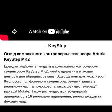
_KeyStep
Огляд компактного контролера-секвенсора Arturia
KeyStep MK2
Брендан знайомить глядачів із компактним контролером-
секвенсором KeyStep MK2, який є ідеальним мізковим
центром для гібридних сетапів. Відео демонструє можливості
8-голосого поліфонічного секвенсора, режими запису в
реальному часі та покроково, а також функцію генерації
варіацій Mutate. Також розглядаються вбудований
арпеджіатор з 16 режимами відтворення, режим акордів та
фіксація ладу.