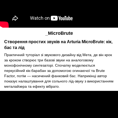
_MicroBrute
Створення простих звуків на Arturia MicroBrute: кік,
бас та лід
Практичний туторіал зі звукового дизайну від Мета, де він крок
за кроком створює три базові звуки на аналоговому
монофонічному синтезаторі. Спочатку моделюється
перкусійний кік-барабан за допомогою огинаючої та Brute
Factor, потім — насичений фанковий бас. Наприкінці автор
показує налаштування для сольного лід-звуку з використанням
металайзера та ефекту вібрато.