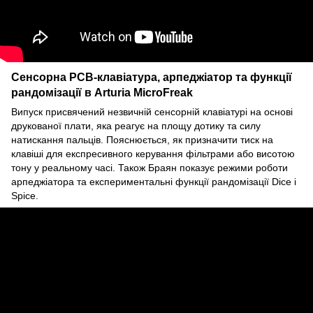
Сенсорна PCB-клавіатура, арпеджіатор та функції
рандомізації в Arturia MicroFreak
Випуск присвячений незвичній сенсорній клавіатурі на основі
друкованої плати, яка реагує на площу дотику та силу
натискання пальців. Пояснюється, як призначити тиск на
клавіші для експресивного керування фільтрами або висотою
тону у реальному часі. Також Браян показує режими роботи
арпеджіатора та експериментальні функції рандомізації Dice і
Spice.