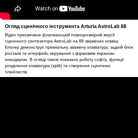
Огляд сценічного інструмента Arturia AstroLab 88
Відео присвячене флагманській повнорозмірній версії
сценічного синтезатора AstroLab на 88 зважених клавіш.
Блогер демонструє преміальну зважену клавіатуру, задній блок
роз'ємів та інтерфейс керування з фірмовим екраном-
енкодером. В огляді також показано роботу софту, функції
розділення клавіатури (split) та створення сценічних
плейлистів.