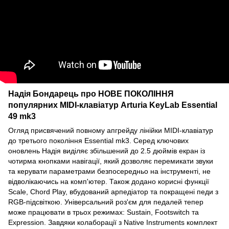
Надія Бондарець про НОВЕ ПОКОЛІННЯ
популярних MIDI-клавіатур Arturia KeyLab Essential
49 mk3
Огляд присвячений повному апгрейду лінійки MIDI-клавіатур
до третього покоління Essential mk3. Серед ключових
оновлень Надія виділяє збільшений до 2.5 дюймів екран із
чотирма кнопками навігації, який дозволяє перемикати звуки
та керувати параметрами безпосередньо на інструменті, не
відволікаючись на комп'ютер. Також додано корисні функції
Scale, Chord Play, вбудований арпедіатор та покращені педи з
RGB-підсвіткою. Універсальний роз'єм для педалей тепер
може працювати в трьох режимах: Sustain, Footswitch та
Expression. Завдяки колаборації з Native Instruments комплект