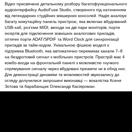
Відео присвячене детальному розбору багатофункціонального
аудіоінтерфейсу AudioFuse Studio, створеного під натхненням
від легендарних студійних мікшерних консолей. Надія аналізує
багату комутаційну панель пристрою, яка включає вбудований
USB-хаб, роз'єми MIDI, виходи на дві пари моніторів, порти
інсертів для підключення зовнішніх аналогових приладів,
оптичні порти ADAT/SPDIF та Word Clock для синхронізації
приладів за тайм-кодом. Унікальною фішкою моделі є
підтримка Bluetooth, яка автоматично перемикає канали 7–8
на бездротовий сигнал з мобільних пристроїв. Пристрій має 4
комбо-входи на фронтальній панелі з можливістю гнучкого
спрямування сигналу через вбудовані преампи чи в обхід них.
Для демонстрації динаміки та можливостей звукозапису до
огляду долучилися запрошені виконавці — вокалістка Ксеня
Зотова та барабанщик Олександр Касіяроман.