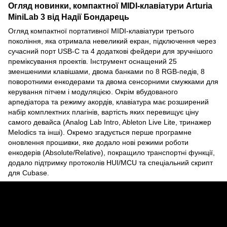
Огляд новинки, компактної MIDI-клавіатури Arturia
MiniLab 3 від Надії Бондарець
Огляд компактної портативної MIDI-клавіатури третього
покоління, яка отримала невеликий екран, підключення через
сучасний порт USB-C та 4 додаткові фейдери для зручнішого
преміксування проектів. Інструмент оснащений 25
зменшеними клавішами, двома банками по 8 RGB-педів, 8
поворотними енкодерами та двома сенсорними смужками для
керування пітчем і модуляцією. Окрім вбудованого
арпедіатора та режиму акордів, клавіатура має розширений
набір комплектних плагінів, вартість яких перевищує ціну
самого девайса (Analog Lab Intro, Ableton Live Lite, тринажер
Melodics та інші). Окремо згадується перше програмне
оновлення прошивки, яке додало нові режими роботи
енкодерів (Absolute/Relative), покращило транспортні функції,
додало підтримку протоколів HUI/MCU та спеціальний скрипт
для Cubase.