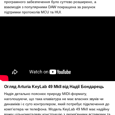
програмного забезпечення було суттєво розширено, а
взаємодія з популярними DAW покращена за рахунок
підтримки протоколів MCU та HUI.
Огляд Arturia KeyLab 49 MkII від Надії Бондарець
Надія детально пояснює природу MIDI-формату,
наголошуючи, що така клавіатура не має власних звуків чи
динаміків і є суто контролером, який потребує підключення до
комп'ютера чи телефона. Модель KeyLab 49 MkII має надійну
важку цільнометалеву конструкцію з дерев'яними вставками та