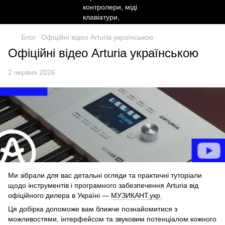
Блог
Офіційні відео Arturia українською
Офіційні відео Arturia українською
2 червня 2026
Ми зібрали для вас детальні огляди та практичні туторіали
щодо інструментів і програмного забезпечення Arturia від
офіційного дилера в Україні —
МУЗИКАНТ.укр.
Ця добірка допоможе вам ближче познайомитися з
можливостями, інтерфейсом та звуковим потенціалом кожного