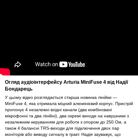
Огляд аудіоінтерфейсу Arturia MiniFuse 4 від Надії
Бондарець
У цьому відео розглядається старша новинка лінійки —
MiniFuse 4, яка отримала міцний алюмінієвий корпус. Пристрій
пропонує 4 незалежні вхідні канали (два комбіновані
мікрофонні та два лінійні), два окремі виходи на навушники з
незалежним керуванням для роботи з опором до 250 Ом, а
також 4 балансні TRS-виходи для підключення двох пар
моніторів або виводу сигналу в тракт. Надія зауважує, що