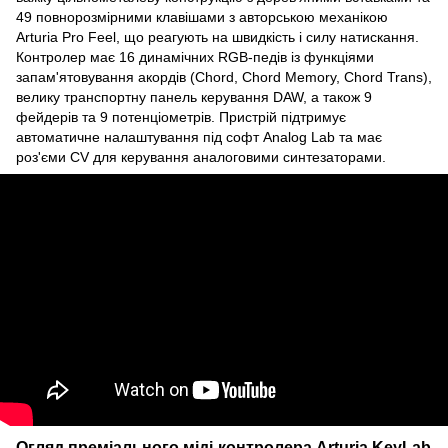
49 повнорозмірними клавішами з авторською механікою
Arturia Pro Feel, що реагують на швидкість і силу натискання.
Контролер має 16 динамічних RGB-педів із функціями
запам'ятовування акордів (Chord, Chord Memory, Chord Trans),
велику транспортну панель керування DAW, а також 9
фейдерів та 9 потенціометрів. Пристрій підтримує
автоматичне налаштування під софт Analog Lab та має
роз'єми CV для керування аналоговими синтезаторами.
Огляд преміального міді-контролера Arturia KeyLab