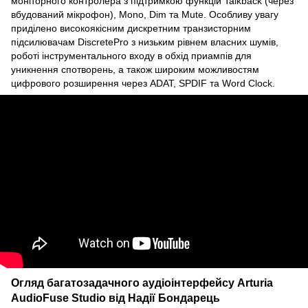
моніторного контролера з підтримкою функцій Talkback (через
вбудований мікрофон), Mono, Dim та Mute. Особливу увагу
приділено високоякісним дискретним транзисторним
підсилювачам DiscretePro з низьким рівнем власних шумів,
роботі інструментального входу в обхід приампів для
уникнення спотворень, а також широким можливостям
цифрового розширення через ADAT, SPDIF та Word Clock.
Огляд багатозадачного аудіоінтерфейсу Arturia
AudioFuse Studio від Надії Бондарець