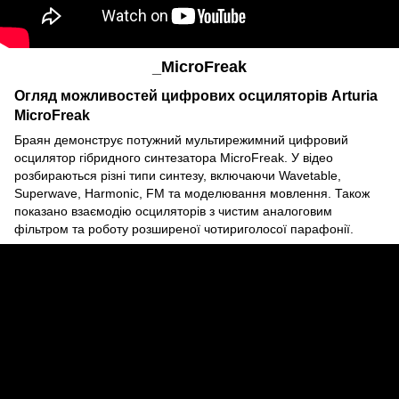
_MicroFreak
Огляд можливостей цифрових осциляторів Arturia
MicroFreak
Браян демонструє потужний мультирежимний цифровий
осцилятор гібридного синтезатора MicroFreak. У відео
розбираються різні типи синтезу, включаючи Wavetable,
Superwave, Harmonic, FM та моделювання мовлення. Також
показано взаємодію осциляторів з чистим аналоговим
фільтром та роботу розширеної чотириголосої парафонії.