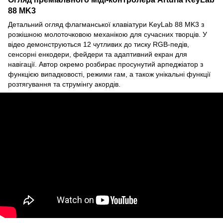
88 MK3
Детальний огляд флагманської клавіатури KeyLab 88 MK3 з
розкішною молоточковою механікою для сучасних творців. У
відео демонструються 12 чутливих до тиску RGB-педів,
сенсорні енкодери, фейдери та адаптивний екран для
навігації. Автор окремо розбирає просунутий арпеджіатор з
функцією випадковості, режими гам, а також унікальні функції
розтягування та струмінгу акордів.