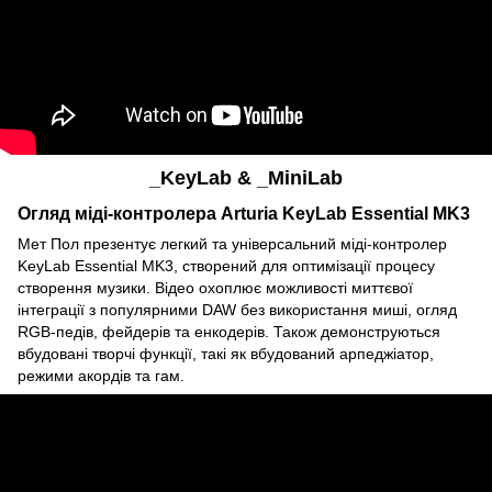
_KeyLab & _MiniLab
Огляд міді-контролера Arturia KeyLab Essential MK3
Мет Пол презентує легкий та універсальний міді-контролер
KeyLab Essential MK3, створений для оптимізації процесу
створення музики. Відео охоплює можливості миттєвої
інтеграції з популярними DAW без використання миші, огляд
RGB-педів, фейдерів та енкодерів. Також демонструються
вбудовані творчі функції, такі як вбудований арпеджіатор,
режими акордів та гам.