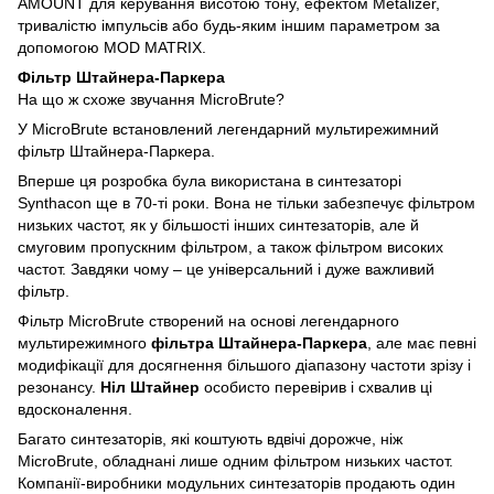
AMOUNT для керування висотою тону, ефектом Metalizer,
тривалістю імпульсів або будь-яким іншим параметром за
допомогою MOD MATRIX.
Фільтр Штайнера-Паркера
На що ж схоже звучання MicroBrute?
У MicroBrute встановлений легендарний мультирежимний
фільтр Штайнера-Паркера.
Вперше ця розробка була використана в синтезаторі
Synthacon ще в 70-ті роки. Вона не тільки забезпечує фільтром
низьких частот, як у більшості інших синтезаторів, але й
смуговим пропускним фільтром, а також фільтром високих
частот. Завдяки чому – це універсальний і дуже важливий
фільтр.
Фільтр MicroBrute створений на основі легендарного
мультирежимного
фільтра Штайнера-Паркера
, але має певні
модифікації для досягнення більшого діапазону частоти зрізу і
резонансу.
Ніл Штайнер
особисто перевірив і схвалив ці
вдосконалення.
Багато синтезаторів, які коштують вдвічі дорожче, ніж
MicroBrute, обладнані лише одним фільтром низьких частот.
Компанії-виробники модульних синтезаторів продають один