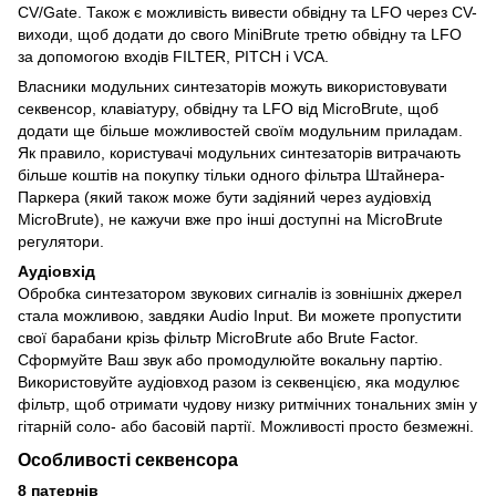
CV/Gate. Також є можливість вивести обвідну та LFO через CV-
виходи, щоб додати до свого MiniBrute третю обвідну та LFO
за допомогою входів FILTER, PITCH і VCA.
Власники модульних синтезаторів можуть використовувати
секвенсор, клавіатуру, обвідну та LFO від MicroBrute, щоб
додати ще більше можливостей своїм модульним приладам.
Як правило, користувачі модульних синтезаторів витрачають
більше коштів на покупку тільки одного фільтра Штайнера-
Паркера (який також може бути задіяний через аудіовхід
MicroBrute), не кажучи вже про інші доступні на MicroBrute
регулятори.
Аудіовхід
Обробка синтезатором звукових сигналів із зовнішніх джерел
стала можливою, завдяки Audio Input. Ви можете пропустити
свої барабани крізь фільтр MicroBrute або Brute Factor.
Сформуйте Ваш звук або промодулюйте вокальну партію.
Використовуйте аудіовход разом із секвенцією, яка модулює
фільтр, щоб отримати чудову низку ритмічних тональних змін у
гітарній соло- або басовій партії. Можливості просто безмежні.
Особливості секвенсора
8 патернів