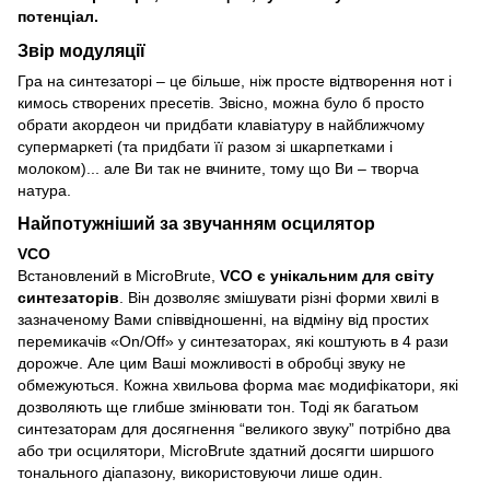
потенціал.
Звір модуляції
Гра на синтезаторі – це більше, ніж просте відтворення нот і
кимось створених пресетів. Звісно, можна було б просто
обрати акордеон чи придбати клавіатуру в найближчому
супермаркеті (та придбати її разом зі шкарпетками і
молоком)... але Ви так не вчините, тому що Ви – творча
натура.
Найпотужніший за звучанням осцилятор
VCO
Встановлений в MicroBrute,
VCO є унікальним для світу
синтезаторів
. Він дозволяє змішувати різні форми хвилі в
зазначеному Вами співвідношенні, на відміну від простих
перемикачів «On/Off» у синтезаторах, які коштують в 4 рази
дорожче. Але цим Ваші можливості в обробці звуку не
обмежуються. Кожна хвильова форма має модифікатори, які
дозволяють ще глибше змінювати тон. Тоді як багатьом
синтезаторам для досягнення “великого звуку” потрібно два
або три осцилятори, MicroBrute здатний досягти ширшого
тонального діапазону, використовуючи лише один.