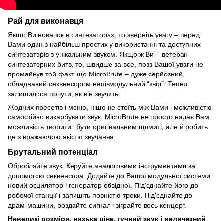
Рай для виконавця
Якщо Ви новачок в синтезаторах, то зверніть увагу – перед
Вами один з найбільш простих у використанні та доступних
синтезаторів з унікальним звуком. Якщо ж Ви – ветеран
синтезаторних битв, то, швидше за все, повз Вашої уваги не
промайнув той факт, що MicroBrute – дуже серйозний,
обладнаний секвенсором напівмодульний “звір”. Тепер
залишилося почути, як він звучить.
Жодних пресетів і меню, ніщо не стоїть між Вами і можливістю
самостійно викарбувати звук. MicroBrute не просто надає Вам
можливість творити і бути оригінальним щомиті, але й робить
це з вражаючою якістю звучання.
Брутальний потенціал
Обробляйте звук. Керуйте аналоговими інструментами за
допомогою секвенсора. Додайте до Вашої модульної системи
новий осцилятор і генератор обвідної. Під’єднайте його до
робочої станції і запишіть повністю треки. Під'єднайте до
драм-машини, роздайте сигнал і зіграйте весь концерт.
Невеликі розміри, низька ціна, гучний звук і величезний