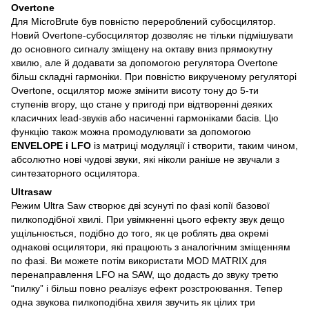
Overtone
Для MicroBrute був повністю перероблений субосцилятор.
Новий Overtone-субосцилятор дозволяє не тільки підмішувати
до основного сигналу зміщену на октаву вниз прямокутну
хвилю, але й додавати за допомогою регулятора Overtone
більш складні гармоніки. При повністю викрученому регуляторі
Overtone, осцилятор може змінити висоту тону до 5-ти
ступенів вгору, що стане у пригоді при відтворенні деяких
класичних lead-звуків або насиченні гармоніками басів. Цю
функцію також можна промодулювати за допомогою
ENVELOPE і LFO
із матриці модуляції і створити, таким чином,
абсолютно нові чудові звуки, які ніколи раніше не звучали з
синтезаторного осцилятора.
Ultrasaw
Режим Ultra Saw створює дві зсунуті по фазі копії базової
пилкоподібної хвилі. При увімкненні цього ефекту звук дещо
ущільнюється, подібно до того, як це роблять два окремі
однакові осцилятори, які працюють з аналогічним зміщенням
по фазі. Ви можете потім використати MOD MATRIX для
перенаправлення LFO на SAW, що додасть до звуку третю
“пилку” і більш повно реалізує ефект розстроювання. Тепер
одна звукова пилкоподібна хвиля звучить як цілих три