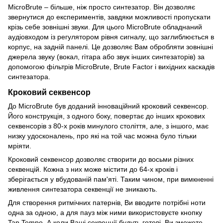
MicroBrute – більше, ніж просто синтезатор. Він дозволяє
звернутися до експериментів, завдяки можливості пропускати
крізь себе зовнішні звуки. Для цього MicroBrute обладнаний
аудіовходом із регулятором рівня сигналу, що заглиблюється в
корпус, на задній панелі. Це дозволяє Вам обробляти зовнішні
джерела звуку (вокал, гітара або звук інших синтезаторів) за
допомогою фільтрів MicroBrute, Brute Factor і вихідних каскадів
синтезатора.
Кроковий секвенсор
До MicroBrute був доданий інноваційний кроковий секвенсор.
Його конструкція, з одного боку, повертає до інших крокових
секвенсорів з 80-х років минулого століття, але, з іншого, має
низку удосконалень, про які на той час можна було тільки
мріяти.
Кроковий секвенсор дозволяє створити до восьми різних
секвенцій. Кожна з них може містити до 64-х кроків і
зберігається у вбудованій пам'яті. Таким чином, при вимкненні
живлення синтезатора секвенції не зникають.
Для створення ритмічних патернів, Ви вводите потрібні ноти
одна за одною, а для пауз між ними використовуєте кнопку
Tap Tempo. А коли Ваші секвенції будуть готові, Ви зможете