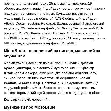
повністю аналоговий тракт, 25 клавіш. Контролери: 19
обертових регуляторів, 4 фейдери, регулятор гучності, кнопки
підвищення/пониження октави. Коліщата висоти тону і
модуляції. Генерація обвідної: ADSR-обвідна (4 фейдери:
Attack, Decay, Sustain, Release). Входи: зовнішній аналоговий
аудіовхід; CV Gate – інтерфейс; MIDI-вхід (5-контактний DIN-
роз'єм); USB/MIDI-інтерфейс. Виходи: CV/Gate-інтерфейс;
USB/MIDI-інтерфейс; 1/4" аудіовихід і 1/8" вихід на навушники.
MIDI-вихід, вбудований інтерфейс USB-MIDI.
MicroBrute – невеличкий на вигляд, масивний за
звучанням
Форми хвилі з можливістю змішування,
новий дизайн
субосцилятора
, знаменитий мультирежимний
фільтр
Штайнера-Паркера
, супершвидка обвідна аудіосигналу,
синхронізований низькочастотний осцилятор,
новий
кроковий секвенсор
, і, звичайно ж, комутована матриця
модуляції роблять MicroBrute по-справжньому знаковим
синтезатором, який ще й пропонується за доступною ціною.
Кольори:
сірий, червоний.
Музиканти про MicroBrute