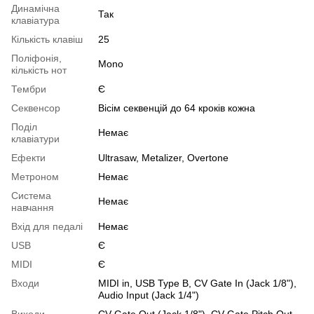
Динамічна
Так
клавіатура
Кількість клавіш
25
Поліфонія,
Mono
кількість нот
Тембри
Є
Секвенсор
Вісім секвенцій до 64 кроків кожна
Поділ
Немає
клавіатури
Ефекти
Ultrasaw, Metalizer, Overtone
Метроном
Немає
Система
Немає
навчання
Вхід для педалі
Немає
USB
Є
MIDI
Є
Входи
MIDI in, USB Type B, CV Gate In (Jack 1/8"),
Audio Input (Jack 1/4")
Виходи
CV Gate Out (Jack 1/8"), CV Gate Pitch Out