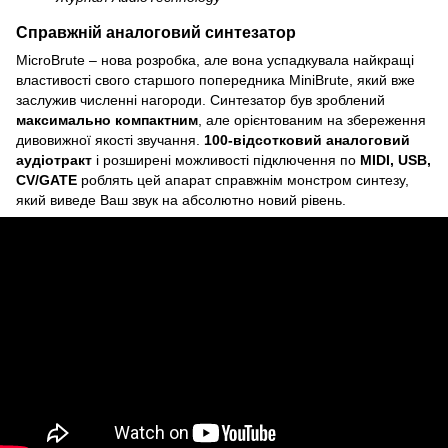
Справжній аналоговий синтезатор
MicroBrute – нова розробка, але вона успадкувала найкращі
властивості свого старшого попередника MiniBrute, який вже
заслужив численні нагороди. Синтезатор був зроблений
максимально компактним
, але орієнтованим на збереження
дивовижної якості звучання.
100-відсотковий аналоговий
аудіотракт
і розширені можливості підключення по
MIDI, USB,
CV/GATE
роблять цей апарат справжнім монстром синтезу,
який виведе Ваш звук на абсолютно новий рівень.