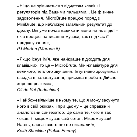
«Ніщо не зрівняється з відчуттям клавіш і
регуляторів під Вашими пальцями... Це фізичне
задоволення. MicroBrute працює поряд з
MiniBrute, що наближує загальний результат до
ідеалу. Він уже почав надихати мене на нові ідеї –
як в процесі написання музики, так і під час її
продюсування», -
PJ Morton (Maroon 5)
«Якщо існує ім’я, яке найкраще підходить для
клавішних, то це – MicroBrute. Міні-клавіатура для
великого, теплого звучання. Інтуїтивно зрозуміла і
швидка в налаштуванні, приємна в роботі. Дійсно
хороше резюме», -
Oli de Sat (Indochine)
«Найбожевільніше в ньому те, що я можу засунути
його в свій рюкзак, і при цьому – це справжній
аналоговий синтезатор. Це саме те, чого я так
чекав. Я мікромізував свій сетап. Мікромізував!
Навіть, слова такого ще не вигадали!», -
Keith Shocklee (Public Enemy)