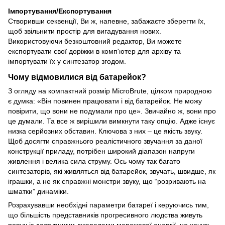
Імпортування/Експортування
Створивши секвенції, Ви ж, напевне, забажаєте зберегти їх,
щоб звільнити простір для вигадування нових.
Використовуючи безкоштовний редактор, Ви можете
експортувати свої доріжки в комп'ютер для архіву та
імпортувати їх у синтезатор згодом.
Чому відмовилися від батарейок?
З огляду на компактний розмір MicroBrute, цілком природною
є думка: «Він повинен працювати і від батарейок. Не можу
повірити, що вони не подумали про це». Звичайно ж, вони про
це думали. Та все ж вирішили вимкнути таку опцію. Адже існує
низка серйозних обставин. Ключова з них – це якість звуку.
Щоб досягти справжнього реалістичного звучання за даної
конструкції приладу, потрібен широкий діапазон напруги
живлення і велика сила струму. Ось чому так багато
синтезаторів, які живляться від батарейок, звучать, швидше, як
іграшки, а не як справжні монстри звуку, що “розривають на
шматки” динаміки.
Розрахувавши необхідні параметри батареї і керуючись тим,
що більшість представників прогресивного людства живуть