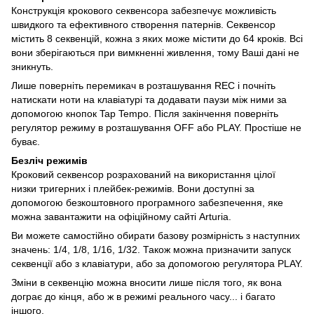
Конструкція крокового секвенсора забезпечує можливість
швидкого та ефективного створення патернів. Секвенсор
містить 8 секвенцій, кожна з яких може містити до 64 кроків. Всі
вони зберігаються при вимкненні живлення, тому Ваші дані не
зникнуть.
Лише поверніть перемикач в розташування REC і почніть
натискати ноти на клавіатурі та додавати паузи між ними за
допомогою кнопок Tap Tempo. Після закінчення поверніть
регулятор режиму в розташування OFF або PLAY. Простіше не
буває.
Безліч режимів
Кроковий секвенсор розрахований на використання цілої
низки тригерних і плейбек-режимів. Вони доступні за
допомогою безкоштовного програмного забезпечення, яке
можна завантажити на офіційному сайті Arturia.
Ви можете самостійно обирати базову розмірність з наступних
значень: 1/4, 1/8, 1/16, 1/32. Також можна призначити запуск
секвенції або з клавіатури, або за допомогою регулятора PLAY.
Зміни в секвенцію можна вносити лише після того, як вона
дограє до кінця, або ж в режимі реального часу... і багато
іншого.