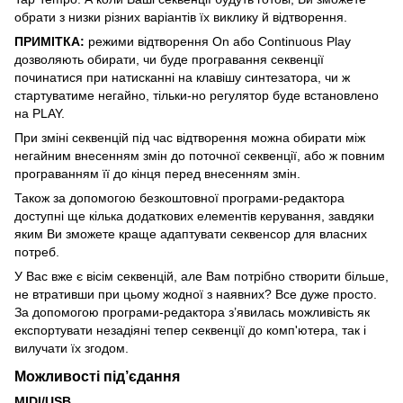
обрати з низки різних варіантів їх виклику й відтворення.
ПРИМІТКА:
режими відтворення On або Continuous Play
дозволяють обирати, чи буде програвання секвенції
починатися при натисканні на клавішу синтезатора, чи ж
стартуватиме негайно, тільки-но регулятор буде встановлено
на PLAY.
При зміні секвенцій під час відтворення можна обирати між
негайним внесенням змін до поточної секвенції, або ж повним
програванням її до кінця перед внесенням змін.
Також за допомогою безкоштовної програми-редактора
доступні ще кілька додаткових елементів керування, завдяки
яким Ви зможете краще адаптувати секвенсор для власних
потреб.
У Вас вже є вісім секвенцій, але Вам потрібно створити більше,
не втративши при цьому жодної з наявних? Все дуже просто.
За допомогою програми-редактора з’явилась можливість як
експортувати незадіяні тепер секвенції до комп'ютера, так і
вилучати їх згодом.
Можливості під’єдання
MIDI/USB