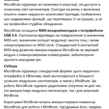
MicroBrute підтримує всі можливості комутації, які доступні в
сучасному світі синтезаторів. Сьогодні на ринку є величезна
кількість нових недорогих аналогових приладів, позбавлених
цих надважливих функцій, що перетворює їх на іграшки, а не
на професійне студійне обладнання.
MicroBrute оснащено
MIDI-входом/виходом з інтерфейсом
USB 2.0
. Синтезатор відповідає на повідомлення із значенням
MIDI-нот, значенням коліщат модуляції, висоти тону, і може
синхронізуватися по MIDI-clock. Стандартний 5-контактний
MIDI-вхід дозволяє використовувати MicroBrute як звуковий
модуль з повнорозмірними клавіатурами, забезпечуючи
зручність впродовж гри.
CV/Gate
MicroBrute підтримує стандартний формат цього керуючого
інтерфейсу в 1В/октаву, який застосовується в більшості
сучасних модульних синтезаторів, а також у MinіBrute. Це
робить MicroBrute чудовою додатковою покупкою як для тих,
хто використовує модульні синтезатори, так і для власників
MiniBrute.
Користувачі MiniBrute можуть використовувати секвенсор
MicroBrute для роботи з MiniBrute, під’єднавши його, завдяки