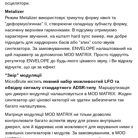
осцилятори.
Metalizer
Режим Metalizer використовує трикутну форму хвилі та
“деформує/згинає” її, створюючи складнішу зубчасту форму,
насичену верхніми гармоніками. В підсумку отримуємо
характерне звучання, на кшталт hard sync sweep, яке добре
підходить для хардкорних басів або “злих” соло-звуків
синтезатора. За замовчуванням, ENVELOPE налаштований на
цей параметр за допомогою MOD MATRIX. Просто підкрутіть
регулятор ENVELOPE до будь-якого цікавого звуку, і Ви відразу
відчуєте, що це за ефект.
“Звір” модуляції
MicroBrute містить
повний набір можливостей LFO та
обвідну сигналу стандартного ADSR-типу
. Маршрутизація
цих джерел модуляції налаштовується в MOD MATRIX. Жоден
синтезатор цієї цінової категорії не здатен забезпечити так
багато налаштувань.
Матриця модуляції MOD MATRIX не тільки дозволяє
контролювати багато аспектів звуку для різних внутрішніх
джерел, але й відкриває нові можливості для керування ними з
зовнішніх синтезаторів і модулів. За замовчуванням, в MOD