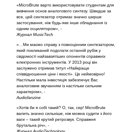
«MicroBrute варто використовувати студентам для
вивчення основ аналогового синтезу. Швидше за
все, цей синтезатор отримає значно ширше
застосування, ніж будь-яке інше обладнання із
одним осцилятором», -
Журнал MusicTech
«…Ми маємо справу з повноцінним синтезатором,
який покликаний подолати останній рубіж у
свідомості найзавзятіших опонентів справжніх
електронних інструментів. У 2013 році він
заслужено отримав титул «Найкраще
співвідношення ціни і якості». Це неймовірно!
Настільки мала інвестиція забезпечує Вас
аналоговим звучанням із настільки сильним
характером», -
Audiofanzine
«Хотів би я собі такий? О, так, сер! MicroBrute
валить значно сильніше, ніж можна судити з його
ваги – такий крутий ретрозвук. Справжня
брутальна річ», -
Журнал AudioTechnology