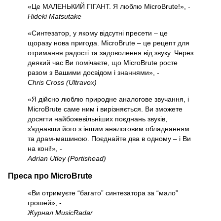
«Це МАЛЕНЬКИЙ ГІГАНТ. Я люблю MicroBrute!», -
Hideki Matsutake
«Синтезатор, у якому відсутні пресети – це
щоразу нова пригода. MicroBrute – це рецепт для
отримання радості та задоволення від звуку. Через
деякий час Ви помічаєте, що MicroBrute росте
разом з Вашими досвідом і знаннями», -
Chris Cross (Ultravox)
«Я дійсно люблю природне аналогове звучання, і
MicroBrute саме ним і вирізняється. Ви зможете
досягти найбожевільніших поєднань звуків,
з’єднавши його з іншим аналоговим обладнанням
та драм-машиною. Поєднайте два в одному – і Ви
на коні!», -
Adrian Utley (Portishead)
Преса про MicroBrute
«Ви отримуєте “багато” синтезатора за “мало”
грошей», -
Журнал MusicRadar