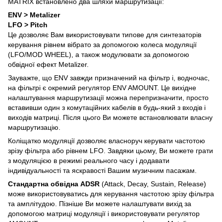
MATRIX встановлено два шляхи маршрутизації:
ENV > Metalizer
LFO > Pitch
Це дозволяє Вам використовувати типове для синтезаторів
керування рівнем вібрато за допомогою колеса модуляції
(LFO/MOD WHEEL), а також модулювати за допомогою
обвідної ефект Metalizer.
Зауважте, що ENV завжди призначений на фільтр і, водночас,
на фільтрі є окремий регулятор ENV AMOUNT. Це вихідне
налаштування маршрутизації можна перепризначити, просто
вставивши один з комутаційних кабелів в будь-який з входів і
виходів матриці. Після цього Ви можете встановлювати власну
маршрутизацію.
Коліщатко модуляції дозволяє власноруч керувати частотою
зрізу фільтра або рівнем LFO. Завдяки цьому, Ви можете грати
з модуляцією в режимі реального часу і додавати
індивідуальності та яскравості Вашим музичним пасажам.
Стандартна обвідна ADSR
(Attack, Decay, Sustain, Release)
може використовуватись для керування частотою зрізу фільтра
та амплітудою. Пізніше Ви можете налаштувати вихід за
допомогою матриці модуляції і використовувати регулятор