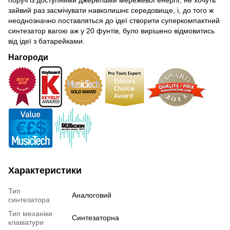
поруч із доступними джерелами мережевої енергії, не хочуть
зайвий раз засмічувати навколишнє середовище, і, до того ж
неоднозначно поставляться до ідеї створити суперкомпактний
синтезатор вагою аж у 20 фунтів, було вирішено відмовитись
від ідеї з батарейками.
Нагороди
Характеристики
Тип
Аналоговий
синтезатора
Тип механіки
Синтезаторна
клавіатури