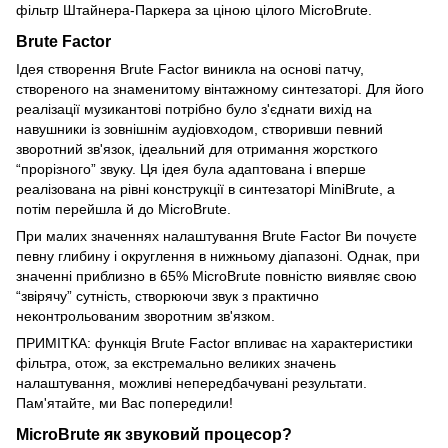
фільтр Штайнера-Паркера за ціною цілого MicroBrute.
Brute Factor
Ідея створення Brute Factor виникла на основі патчу,
створеного на знаменитому вінтажному синтезаторі. Для його
реалізації музикантові потрібно було з'єднати вихід на
навушники із зовнішнім аудіовходом, створивши певний
зворотний зв'язок, ідеальний для отримання жорсткого
“прорізного” звуку. Ця ідея була адаптована і вперше
реалізована на рівні конструкції в синтезаторі MiniBrute, а
потім перейшла й до MicroBrute.
При малих значеннях налаштування Brute Factor Ви почуєте
певну глибину і округлення в нижньому діапазоні. Однак, при
значенні приблизно в 65% MicroBrute повністю виявляє свою
“звірячу” сутність, створюючи звук з практично
неконтрольованим зворотним зв'язком.
ПРИМІТКА: функція Brute Factor впливає на характеристики
фільтра, отож, за екстремально великих значень
налаштування, можливі непередбачувані результати.
Пам'ятайте, ми Вас попередили!
MicroBrute як звуковий процесор?