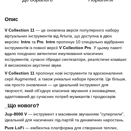
Опис
V Collection 11
— це оновлена версія популярного набору
віртуальних інструментів від Arturia, що доступна в двох
версіях:
Intro
та
Pro
.
Intro
пропонує 10 спеціально відібраних
інструментів із повної версії
V Collection Pro
. У цьому пакеті
вдало поєднано автентичні емулювання класичних
інструментів, сучасні гібридні синтезатори, реалістичні клавішні
й високоякісні акустичні звуки.
V Collection 11
пропонує нові інструменти та вдосконалення
серії Augmented, а також унікальні набори пресетів. Це більше,
ніж просто оновлення — це ідеальний інструмент для
творчості, який об’єднує класичне звучання з інноваціями,
адаптований до сучасних потреб музикантів і продюсерів.
_Що нового?
Jup-8000 V
— інструмент з масивним звучанням "суперпили",
ідеальний для насичених лід-партій та динамічних наростань.
Pure LoFi
— ембієнтна платформа для створення теплих,