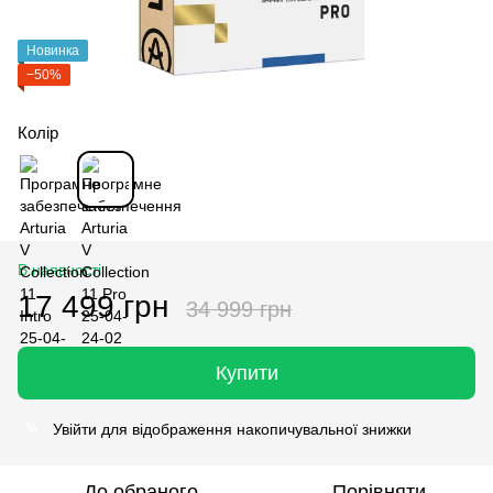
Новинка
−50%
Колір
В наявності
17 499 грн
34 999 грн
Купити
Увійти
для відображення накопичувальної знижки
%
До обраного
Порівняти