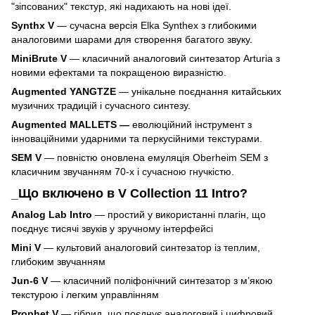
"зіпсованих" текстур, які надихають на нові ідеї.
Synthx V
— сучасна версія Elka Synthex з глибокими
аналоговими шарами для створення багатого звуку.
MiniBrute V
— класичний аналоговий синтезатор Arturia з
новими ефектами та покращеною виразністю.
Augmented YANGTZE
— унікальне поєднання китайських
музичних традицій і сучасного синтезу.
Augmented MALLETS —
еволюційний інструмент з
інноваційними ударними та перкусійними текстурами.
SEM V
— повністю оновлена емуляція Oberheim SEM з
класичним звучанням 70-х і сучасною гнучкістю.
_Що включено в V Collection 11 Intro?
Analog Lab Intro
— простий у використанні плагін, що
поєднує тисячі звуків у зручному інтерфейсі
Mini V
— культовий аналоговий синтезатор із теплим,
глибоким звучанням
Jun-6 V
— класичний поліфонічний синтезатор з м’якою
текстурою і легким управлінням
Prophet V
— гібрид, що поєднує аналоговий і цифровий