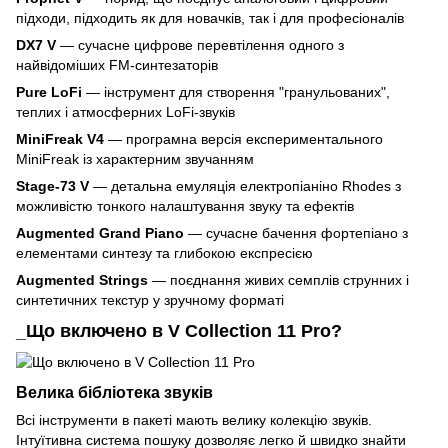
підходи, підходить як для новачків, так і для професіоналів
DX7 V
— сучасне цифрове перевтілення одного з
найвідоміших FM-синтезаторів
Pure LoFi
— інструмент для створення "гранульованих",
теплих і атмосферних LoFi-звуків
MiniFreak V4
— програмна версія експериментального
MiniFreak із характерним звучанням
Stage-73 V
— детальна емуляція електропіаніно Rhodes з
можливістю тонкого налаштування звуку та ефектів
Augmented Grand Piano
— сучасне бачення фортепіано з
елементами синтезу та глибокою експресією
Augmented Strings
— поєднання живих семплів струнних і
синтетичних текстур у зручному форматі
_Що включено в V Collection 11 Pro?
Велика бібліотека звуків
Всі інструменти в пакеті мають велику колекцію звуків.
Інтуїтивна система пошуку дозволяє легко й швидко знайти