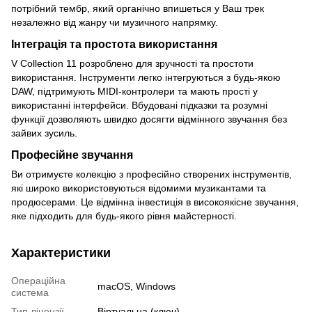
потрібний тембр, який органічно впишеться у Ваш трек
незалежно від жанру чи музичного напрямку.
Інтеграція та простота використання
V Collection 11 розроблено для зручності та простоти
використання. Інструменти легко інтегруються з будь-якою
DAW, підтримують MIDI-контролери та мають прості у
використанні інтерфейси. Вбудовані підказки та розумні
функції дозволяють швидко досягти відмінного звучання без
зайвих зусиль.
Професійне звучання
Ви отримуєте колекцію з професійно створених інструментів,
які широко використовуються відомими музикантами та
продюсерами. Це відмінна інвестиція в високоякісне звучання,
яке підходить для будь-якого рівня майстерності.
Характеристики
Операційна
macOS, Windows
система
Тип ліцензії
Віртуальна (ключ)