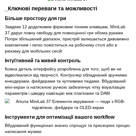
_Ключові переваги та можливості
Більше простору для гри
Завдяки 12 додатковим фірмовим тонким клавішам, MiniLab
37 дарує повну свободу для повноцінної гри обома руками.
Попри збільшений діапазон, пристрій залишається дивовижно
компактним і легко поміститься на робочому столі або в
рюкзаку для мобільних сесій.
Інтуїтивний та живий контроль
Кожна деталь інтерфейсу розроблена для того, щоб ви не
відволікалися від творчості. Контролер обладнаний зручними
енкодерами, фейдерами та чутливими педами. Вбудований
міні-екран із натискною ручкою забезпечує чітку візуалізацію
параметрів і швидку навігацію між плагінами та DAW.
Інструменти для оптимізації вашого workflow
Вбудований функціонал значно спрощує та прискорює процес
написання музики: