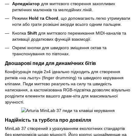
Арпеджіатор
для миттєвого створення захопливих
ритмічних малюнків та мелодійних ліній.
Режими
Hold та Chord
, що допомагають легко утримувати
ноти або грати розкішні акорди всього одним пальцем.
Кнопка
Shift
для миттєвого перемикання MIDI-каналів та
активації додаткових функцій взаємодії.
Окремі кнопки для швидкого зміщення октав та
транспонування по півтонах.
Двошарові педи для динамічних бітів
Конфігурація педів 2x4 ідеально підходить для створення
ритмів «на льоту» (finger drumming) та швидкого керування
кліпами. Педи миттєво реагують на силу та швидкість
натискання, а кастомізована RGB-підсвітка дозволяє візуально
розділити елементи вашого драм-кіта для максимальної
зручності.
Надійність та турбота про довкілля
MiniLab 37 створений з урахуванням екологічних стандартів
без компромісів щодо міцності. Його корпус щонайменше на