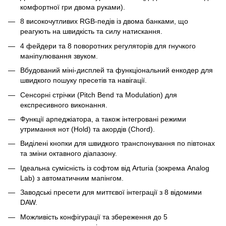
комфортної гри двома руками).
8 високочутливих RGB-педів із двома банками, що
реагують на швидкість та силу натискання.
4 фейдери та 8 поворотних регуляторів для гнучкого
маніпулювання звуком.
Вбудований міні-дисплей та функціональний енкодер для
швидкого пошуку пресетів та навігації.
Сенсорні стрічки (Pitch Bend та Modulation) для
експресивного виконання.
Функції арпеджіатора, а також інтегровані режими
утримання нот (Hold) та акордів (Chord).
Виділені кнопки для швидкого транспонування по півтонах
та зміни октавного діапазону.
Ідеальна сумісність із софтом від Arturia (зокрема Analog
Lab) з автоматичним мапінгом.
Заводські пресети для миттєвої інтеграції з 8 відомими
DAW.
Можливість конфігурації та збереження до 5