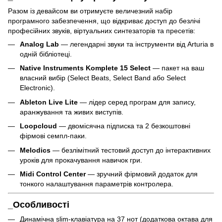
Разом із девайсом ви отримуєте величезний набір
програмного забезпечення, що відкриває доступ до безлічі
професійних звуків, віртуальних синтезаторів та пресетів:
Analog Lab
— легендарні звуки та інструменти від Arturia в
одній бібліотеці.
Native Instruments Komplete 15 Select
— пакет на ваш
власний вибір (Select Beats, Select Band або Select
Electronic).
Ableton Live Lite
— лідер серед програм для запису,
аранжування та живих виступів.
Loopcloud
— двомісячна підписка та 2 безкоштовні
фірмові семпл-паки.
Melodics
— безлімітний тестовий доступ до інтерактивних
уроків для прокачування навичок гри.
Midi Control Center
— зручний фірмовий додаток для
тонкого налаштування параметрів контролера.
_Особливості
Динамічна slim-клавіатура на 37 нот (додаткова октава для