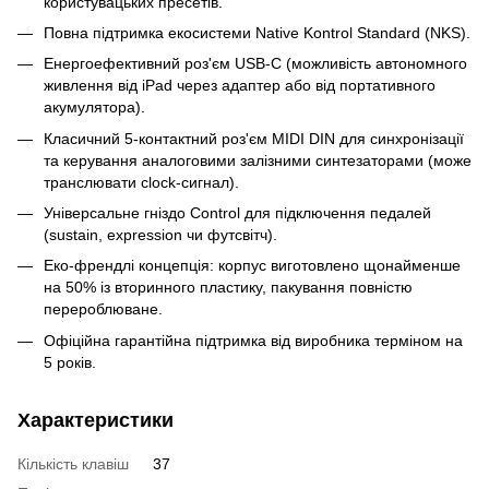
користувацьких пресетів.
Повна підтримка екосистеми Native Kontrol Standard (NKS).
Енергоефективний роз'єм USB-C (можливість автономного
живлення від iPad через адаптер або від портативного
акумулятора).
Класичний 5-контактний роз'єм MIDI DIN для синхронізації
та керування аналоговими залізними синтезаторами (може
транслювати clock-сигнал).
Універсальне гніздо Control для підключення педалей
(sustain, expression чи футсвітч).
Еко-френдлі концепція: корпус виготовлено щонайменше
на 50% із вторинного пластику, пакування повністю
перероблюване.
Офіційна гарантійна підтримка від виробника терміном на
5 років.
Характеристики
Кількість клавіш
37