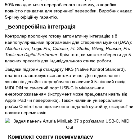
50% складається з переробленого пластику, а коробка
повністю придатна для вторинної переробки. Виробник надає
5-річну офіційну гарантію.
_Безперебійна інтеграція
Контролер пропонує готову автоматичну інтеграцію з 8
найпопулярнішими програмами для створення музики (DAW):
Ableton Live, Logic Pro, Cubase, FL Studio, Bitwig, Reason, Pro
Tools та Digital Performer
. Крім того, ви можете зберегти до 5
власних пресетів для індивідуального стилю роботи.
Завдяки підтримці стандарту NKS (Native Kontrol Standard),
плагіни налаштовуються автоматично. Для підключення
зовнішніх девайсів передбачено класичний 5-піновий вихід
MIDI DIN та сучасний порт USB-C із мінімальним
енергоспоживанням (інструмент може працювати навіть від
Apple iPad чи павербанка). Також наявний універсальний
роз'єм Control для підключення педалей сустейну, експресії чи
ножних перемикачів.
_Комплект софту преміумкласу