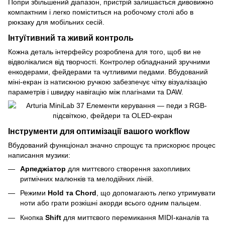
Попри збільшений діапазон, пристрій залишається дивовижно
компактним і легко поміститься на робочому столі або в
рюкзаку для мобільних сесій.
Інтуїтивний та живий контроль
Кожна деталь інтерфейсу розроблена для того, щоб ви не
відволікалися від творчості. Контролер обладнаний зручними
енкодерами, фейдерами та чутливими педами. Вбудований
міні-екран із натискною ручкою забезпечує чітку візуалізацію
параметрів і швидку навігацію між плагінами та DAW.
Інструменти для оптимізації вашого workflow
Вбудований функціонал значно спрощує та прискорює процес
написання музики:
Арпеджіатор
для миттєвого створення захопливих
ритмічних малюнків та мелодійних ліній.
Режими
Hold та Chord
, що допомагають легко утримувати
ноти або грати розкішні акорди всього одним пальцем.
Кнопка
Shift
для миттєвого перемикання MIDI-каналів та