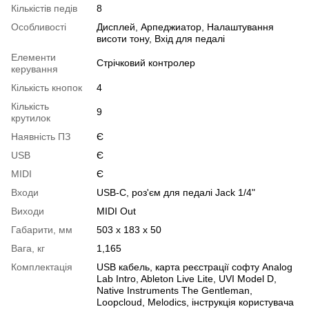
Кількістів педів
8
Особливості
Дисплей, Арпеджиатор, Налаштування
висоти тону, Вхід для педалі
Елементи
Стрічковий контролер
керування
Кількість кнопок
4
Кількість
9
крутилок
Наявність ПЗ
Є
USB
Є
MIDI
Є
Входи
USB-C, роз'єм для педалі Jack 1/4"
Виходи
MIDI Out
Габарити, мм
503 x 183 x 50
Вага, кг
1,165
Комплектація
USB кабель, карта реєстрації софту Analog
Lab Intro, Ableton Live Lite, UVI Model D,
Native Instruments The Gentleman,
Loopcloud, Melodics, інструкція користувача