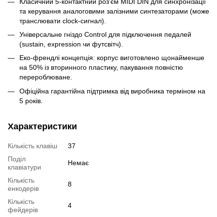
Класичний 5-контактний роз'єм MIDI DIN для синхронізації
та керування аналоговими залізними синтезаторами (може
транслювати clock-сигнал).
Універсальне гніздо Control для підключення педалей
(sustain, expression чи футсвітч).
Еко-френдлі концепція: корпус виготовлено щонайменше
на 50% із вторинного пластику, пакування повністю
перероблюване.
Офіційна гарантійна підтримка від виробника терміном на
5 років.
Характеристики
Кількість клавіш
37
Поділ
Немає
клавіатури
Кількість
8
енкодерів
Кількість
4
фейдерів