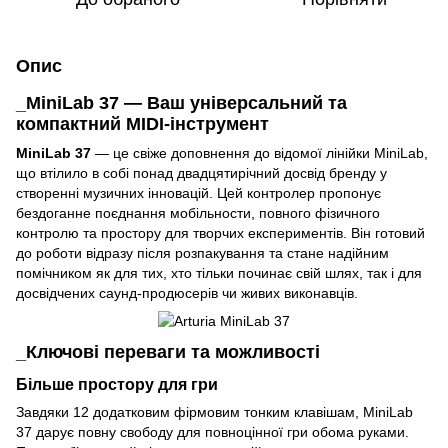
Опис
_MiniLab 37 — Ваш універсальний та
компактний MIDI-інструмент
MiniLab 37
— це свіже доповнення до відомої лінійки MiniLab,
що втілило в собі понад двадцятирічний досвід бренду у
створенні музичних інновацій. Цей контролер пропонує
бездоганне поєднання мобільности, повного фізичного
контролю та простору для творчих експериментів. Він готовий
до роботи відразу після розпакування та стане надійним
помічником як для тих, хто тільки починає свій шлях, так і для
досвідчених саунд-продюсерів чи живих виконавців.
_Ключові переваги та можливості
Більше простору для гри
Завдяки 12 додатковим фірмовим тонким клавішам, MiniLab
37 дарує повну свободу для повноцінної гри обома руками.