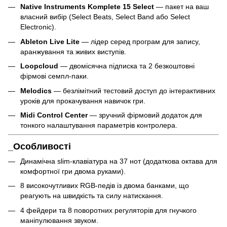
Native Instruments Komplete 15 Select
— пакет на ваш
власний вибір (Select Beats, Select Band або Select
Electronic).
Ableton Live Lite
— лідер серед програм для запису,
аранжування та живих виступів.
Loopcloud
— двомісячна підписка та 2 безкоштовні
фірмові семпл-паки.
Melodics
— безлімітний тестовий доступ до інтерактивних
уроків для прокачування навичок гри.
Midi Control Center
— зручний фірмовий додаток для
тонкого налаштування параметрів контролера.
_Особливості
Динамічна slim-клавіатура на 37 нот (додаткова октава для
комфортної гри двома руками).
8 високочутливих RGB-педів із двома банками, що
реагують на швидкість та силу натискання.
4 фейдери та 8 поворотних регуляторів для гнучкого
маніпулювання звуком.