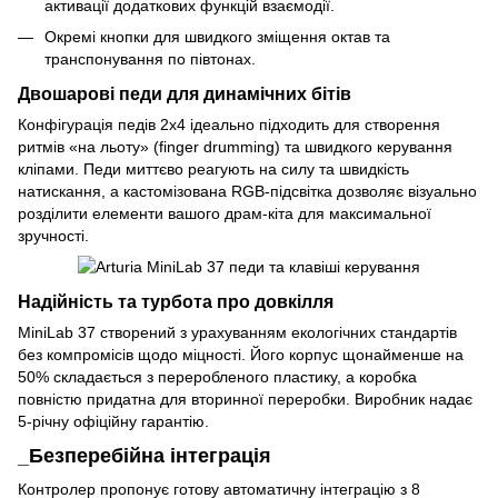
активації додаткових функцій взаємодії.
Окремі кнопки для швидкого зміщення октав та
транспонування по півтонах.
Двошарові педи для динамічних бітів
Конфігурація педів 2x4 ідеально підходить для створення
ритмів «на льоту» (finger drumming) та швидкого керування
кліпами. Педи миттєво реагують на силу та швидкість
натискання, а кастомізована RGB-підсвітка дозволяє візуально
розділити елементи вашого драм-кіта для максимальної
зручності.
Надійність та турбота про довкілля
MiniLab 37 створений з урахуванням екологічних стандартів
без компромісів щодо міцності. Його корпус щонайменше на
50% складається з переробленого пластику, а коробка
повністю придатна для вторинної переробки. Виробник надає
5-річну офіційну гарантію.
_Безперебійна інтеграція
Контролер пропонує готову автоматичну інтеграцію з 8