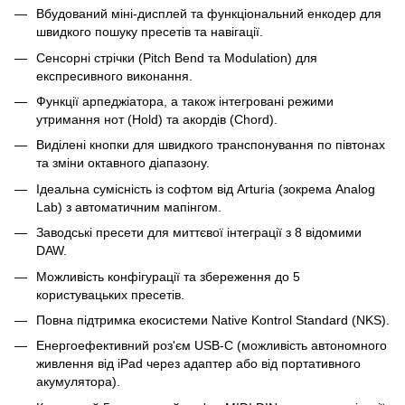
Вбудований міні-дисплей та функціональний енкодер для
швидкого пошуку пресетів та навігації.
Сенсорні стрічки (Pitch Bend та Modulation) для
експресивного виконання.
Функції арпеджіатора, а також інтегровані режими
утримання нот (Hold) та акордів (Chord).
Виділені кнопки для швидкого транспонування по півтонах
та зміни октавного діапазону.
Ідеальна сумісність із софтом від Arturia (зокрема Analog
Lab) з автоматичним мапінгом.
Заводські пресети для миттєвої інтеграції з 8 відомими
DAW.
Можливість конфігурації та збереження до 5
користувацьких пресетів.
Повна підтримка екосистеми Native Kontrol Standard (NKS).
Енергоефективний роз'єм USB-C (можливість автономного
живлення від iPad через адаптер або від портативного
акумулятора).