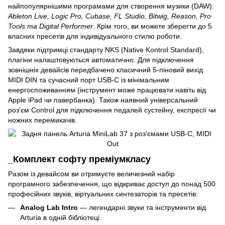
найпопулярнішими програмами для створення музики (DAW):
Ableton Live, Logic Pro, Cubase, FL Studio, Bitwig, Reason, Pro
Tools та Digital Performer
. Крім того, ви можете зберегти до 5
власних пресетів для індивідуального стилю роботи.
Завдяки підтримці стандарту NKS (Native Kontrol Standard),
плагіни налаштовуються автоматично. Для підключення
зовнішніх девайсів передбачено класичний 5-піновий вихід
MIDI DIN та сучасний порт USB-C із мінімальним
енергоспоживанням (інструмент може працювати навіть від
Apple iPad чи павербанка). Також наявний універсальний
роз'єм Control для підключення педалей сустейну, експресії чи
ножних перемикачів.
_Комплект софту преміумкласу
Разом із девайсом ви отримуєте величезний набір
програмного забезпечення, що відкриває доступ до понад 500
професійних звуків, віртуальних синтезаторів та пресетів:
Analog Lab Intro
— легендарні звуки та інструменти від
Arturia в одній бібліотеці.