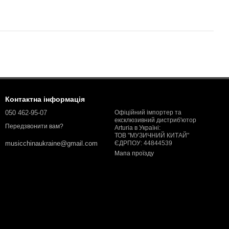
Контактна інформація
050 462-95-07
Офіційний імпортер та
ексклюзивний дистриб'ютор
Передзвонити вам?
Arturia в Україні:
ТОВ "МУЗИЧНИЙ КИТАЙ"
ЄДРПОУ: 44844539
musicchinaukraine@gmail.com
Мапа проїзду