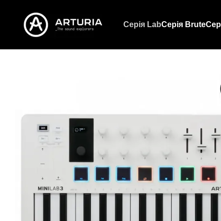
Перейти до основного контенту
Серія Lab
Серія Brute
Сер