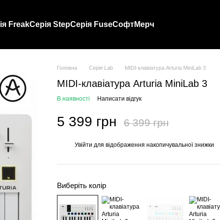
ія Freak
Серія Step
Серія Fuse
Софт
Мерч
Головна
Серія Lab
MIDI-клавіатура Arturia MiniLab 3
MIDI-клавіатура Arturia MiniLab 3
В наявності
Написати відгук
5 399 грн
6 399 грн
Увійти
для відображення накопичувальної знижки
%
Виберіть колір