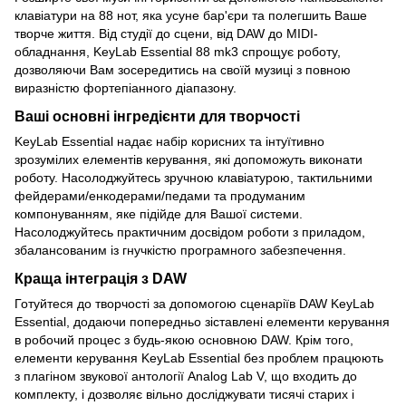
клавіатури на 88 нот, яка усуне бар'єри та полегшить Ваше
творче життя. Від студії до сцени, від DAW до MIDI-
обладнання, KeyLab Essential 88 mk3 спрощує роботу,
дозволяючи Вам зосередитись на своїй музиці з повною
виразністю фортепіанного діапазону.
Ваші основні інгредієнти для творчості
KeyLab Essential надає набір корисних та інтуїтивно
зрозумілих елементів керування, які допоможуть виконати
роботу. Насолоджуйтесь зручною клавіатурою, тактильними
фейдерами/енкодерами/педами та продуманим
компонуванням, яке підійде для Вашої системи.
Насолоджуйтесь практичним досвідом роботи з приладом,
збалансованим із гнучкістю програмного забезпечення.
Краща інтеграція з DAW
Готуйтеся до творчості за допомогою сценаріїв DAW KeyLab
Essential, додаючи попередньо зіставлені елементи керування
в робочий процес з будь-якою основною DAW. Крім того,
елементи керування KeyLab Essential без проблем працюють
з плагіном звукової антології Analog Lab V, що входить до
комплекту, і дозволяє вільно досліджувати тисячі старих і