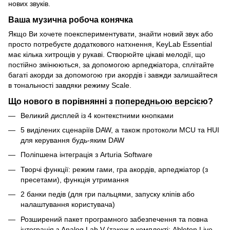
нових звуків.
Ваша музична робоча конячка
Якщо Ви хочете поекспериментувати, знайти новий звук або
просто потребуєте додаткового натхнення, KeyLab Essential
має кілька хитрощів у рукаві. Створюйте цікаві мелодії, що
постійно змінюються, за допомогою арпеджіатора, сплітайте
багаті акорди за допомогою гри акордів і завжди залишайтеся
в тональності завдяки режиму Scale.
Що нового в порівнянні з
попередньою версією
?
Великий дисплей із 4 контекстними кнопками
5 виділених сценаріїв DAW, а також протоколи MCU та HUI
для керування будь-яким DAW
Поліпшена інтеграція з Arturia Software
Творчі функції: режим гами, гра акордів, арпеджіатор (з
пресетами), функція утримання
2 банки педів (для гри пальцями, запуску кліпів або
налаштування користувача)
Розширений пакет програмного забезпечення та повна
інтеграція з Analog Lab V (також в комплекті: Ableton Live