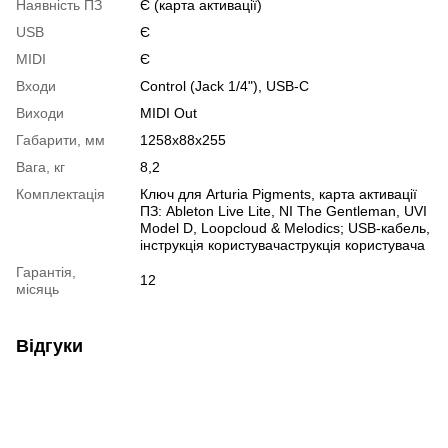
Наявність ПЗ
Є (карта активації)
USB
Є
MIDI
Є
Входи
Control (Jack 1/4"), USB-C
Виходи
MIDI Out
Габарити, мм
1258x88x255
Вага, кг
8,2
Комплектація
Ключ для Arturia Pigments, карта активації
ПЗ: Ableton Live Lite, NI The Gentleman, UVI
Model D, Loopcloud & Melodics; USB-кабель,
інструкція користувачаструкція користувача
Гарантія,
12
місяць
Відгуки