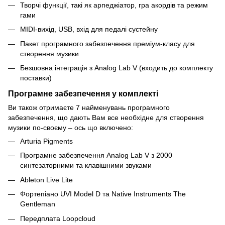
Творчі функції, такі як арпеджіатор, гра акордів та режим
гами
MIDI-вихід, USB, вхід для педалі сустейну
Пакет програмного забезпечення преміум-класу для
створення музики
Безшовна інтеграція з Analog Lab V (входить до комплекту
поставки)
Програмне забезпечення у комплекті
Ви також отримаєте 7 найменувань програмного
забезпечення, що дають Вам все необхідне для створення
музики по-своєму – ось що включено:
Arturia Pigments
Програмне забезпечення Analog Lab V з 2000
синтезаторними та клавішними звуками
Ableton Live Lite
Фортепіано UVI Model D та Native Instruments The
Gentleman
Передплата Loopcloud