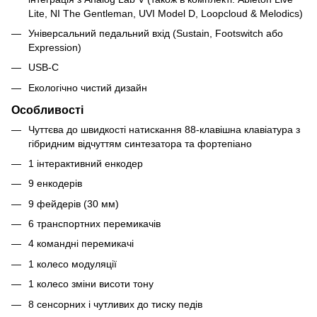
Lite, NI The Gentleman, UVI Model D, Loopcloud & Melodics)
Універсальний педальний вхід (Sustain, Footswitch або
Expression)
USB-C
Екологічно чистий дизайн
Особливості
Чуттєва до швидкості натискання 88-клавішна клавіатура з
гібридним відчуттям синтезатора та фортепіано
1 інтерактивний енкодер
9 енкодерів
9 фейдерів (30 мм)
6 транспортних перемикачів
4 командні перемикачі
1 колесо модуляції
1 колесо зміни висоти тону
8 сенсорних і чутливих до тиску педів