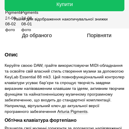
Купити
Увійти
для відображення накопичувальної знижки
%
До обраного
Порівняти
Опис
Керуйте своєю DAW, грайте використовуючи MIDI-обладнання
та освойте свій власний стиль створення музики за допомогою
KeyLab Essential 88 mk3. Цей повнофункціональний контролер
клавіатури усуває бар'єри та спрощує творчість завдяки
виразним напівзваженим клавішам та ідеям, активним творчим
функціям та найнатхненнішому музичному програмному
забезпеченню, що входить до стандартної комплектації.
Наприклад, віртуальний ключ до актуальної версії
програмного забезпечення
Arturia Pigments
.
Обтічна клавіатура фортепіано
Розширте свої музичні горизонти за допомогою напівзваженої