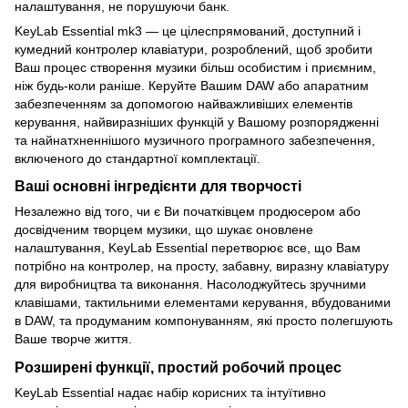
налаштування, не порушуючи банк.
KeyLab Essential mk3 — це цілеспрямований, доступний і
кумедний контролер клавіатури, розроблений, щоб зробити
Ваш процес створення музики більш особистим і приємним,
ніж будь-коли раніше. Керуйте Вашим DAW або апаратним
забезпеченням за допомогою найважливіших елементів
керування, найвиразніших функцій у Вашому розпорядженні
та найнатхненнішого музичного програмного забезпечення,
включеного до стандартної комплектації.
Ваші основні інгредієнти для творчості
Незалежно від того, чи є Ви початківцем продюсером або
досвідченим творцем музики, що шукає оновлене
налаштування, KeyLab Essential перетворює все, що Вам
потрібно на контролер, на просту, забавну, виразну клавіатуру
для виробництва та виконання. Насолоджуйтесь зручними
клавішами, тактильними елементами керування, вбудованими
в DAW, та продуманим компонуванням, які просто полегшують
Ваше творче життя.
Розширені функції, простий робочий процес
KeyLab Essential надає набір корисних та інтуїтивно