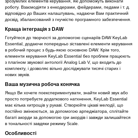
зрозумілих елементів керування, які допоможуть виконати
роботу. Взаємодіяти з енкодерами, фейдерами, педами і т. д.
відповідно до Ваших налаштувань, надаючи Вам практичний
досвід, збалансований з гнучкістю програмного забезпечення.
Краща інтеграція з DAW
Готуйтеся до творчості за допомогою сценаріїв DAW KeyLab
Essential, додаючи попередньо зіставлені елементи керування
в робочий процес з будь-якою основною DAW. Крім того,
елементи керування KeyLab Essential без проблем працюють
з плагіном звукової антології Analog Lab V, що входить до
комплекту, і дозволяє вільно досліджувати тисячі старих і
нових звуків.
Ваша музична робоча конячка
Якщо Ви хочете поекспериментувати, знайти новий звук або
просто потребуєте додаткового натхнення, KeyLab Essential
має кілька хитрощів у рукаві. Створюйте цікаві мелодії, що
постійно змінюються, за допомогою арпеджіатора, сплітайте
багаті акорди за допомогою гри акордів і завжди залишайтеся
в тональності завдяки режиму Scale.
Особливості