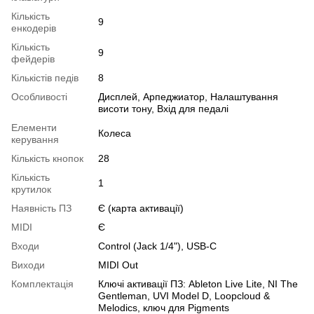
Кількість
9
енкодерів
Кількість
9
фейдерів
Кількістів педів
8
Особливості
Дисплей, Арпеджиатор, Налаштування
висоти тону, Вхід для педалі
Елементи
Колеса
керування
Кількість кнопок
28
Кількість
1
крутилок
Наявність ПЗ
Є (карта активації)
MIDI
Є
Входи
Control (Jack 1/4"), USB-C
Виходи
MIDI Out
Комплектація
Ключі активації ПЗ: Ableton Live Lite, NI The
Gentleman, UVI Model D, Loopcloud &
Melodics, ключ для Pigments