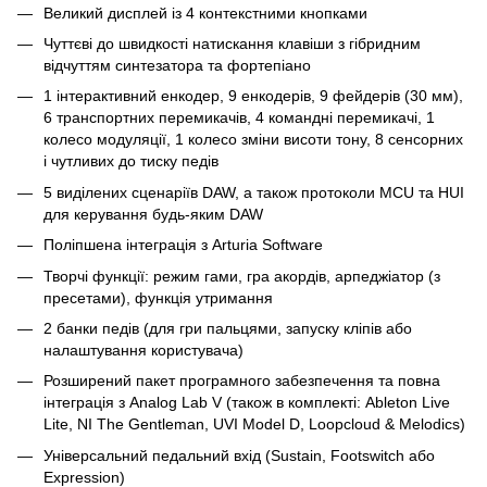
Великий дисплей із 4 контекстними кнопками
Чуттєві до швидкості натискання клавіши з гібридним
відчуттям синтезатора та фортепіано
1 інтерактивний енкодер, 9 енкодерів, 9 фейдерів (30 мм),
6 транспортних перемикачів, 4 командні перемикачі, 1
колесо модуляції, 1 колесо зміни висоти тону, 8 сенсорних
і чутливих до тиску педів
5 виділених сценаріїв DAW, а також протоколи MCU та HUI
для керування будь-яким DAW
Поліпшена інтеграція з Arturia Software
Творчі функції: режим гами, гра акордів, арпеджіатор (з
пресетами), функція утримання
2 банки педів (для гри пальцями, запуску кліпів або
налаштування користувача)
Розширений пакет програмного забезпечення та повна
інтеграція з Analog Lab V (також в комплекті: Ableton Live
Lite, NI The Gentleman, UVI Model D, Loopcloud & Melodics)
Універсальний педальний вхід (Sustain, Footswitch або
Expression)