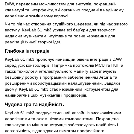
DAW, передовим можливостям для виступів, покращеній
клавіатурі та інтерфейсу, які органічно поєднані в надійному
дерев'яно-алюмінієвому корпусі.
Чи то під час створення студійного шедевра, чи під час живого
виступу, KeyLab 61 mk3 усуває всі бар'єри для творчості,
надаючи музикантам інтуїтивне та повне керування для
реалізації їхньої творчої ідеї.
Глибока інтеграція
KeyLab 61 mk3 пропонує найвищий рівень інтеграції з DAW
серед усіх контролерів. Підтримка протоколів MCU та HUI, а
також технологія інтелектуального мапінгу забезпечують
безшовну роботу з програмним забезпеченням Arturia та
розширеними користувацькими налаштуваннями. Завдяки
цьому, KeyLab 61 mk3 стає незамінним інструментом для
найвибагливіших музикантів і продюсерів.
Чудова гра та надійність
KeyLab 61 mk3 поєднує стильний дизайн із високоякісними
дерев'яними та алюмінієвими компонентами. Покращена
клавіатура та міцна конструкція забезпечують надійність і
довговічність, відповідаючи вимогам професійного