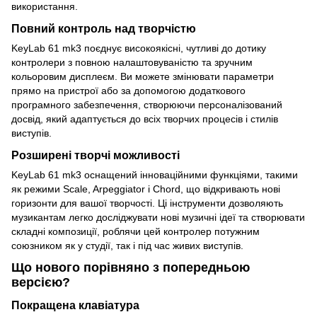
використання.
Повний контроль над творчістю
KeyLab 61 mk3 поєднує високоякісні, чутливі до дотику
контролери з повною налаштовуваністю та зручним
кольоровим дисплеєм. Ви можете змінювати параметри
прямо на пристрої або за допомогою додаткового
програмного забезпечення, створюючи персоналізований
досвід, який адаптується до всіх творчих процесів і стилів
виступів.
Розширені творчі можливості
KeyLab 61 mk3 оснащений інноваційними функціями, такими
як режими Scale, Arpeggiator і Chord, що відкривають нові
горизонти для вашої творчості. Ці інструменти дозволяють
музикантам легко досліджувати нові музичні ідеї та створювати
складні композиції, роблячи цей контролер потужним
союзником як у студії, так і під час живих виступів.
Що нового порівняно з попередньою
версією?
Покращена клавіатура