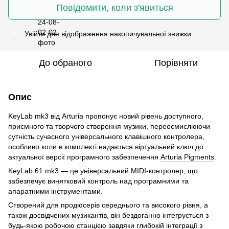
Повідомити, коли з'явиться
Увійти
для відображення накопичувальної знижки
%
До обраного
Порівняти
Опис
KeyLab mk3 від Arturia пропонує новий рівень доступного,
приємного та творчого створення музики, переосмислюючи
сутність сучасного універсального клавішного контролера,
особливо коли в комплекті надається віртуальний ключ до
актуальної версії програмного забезпечення
Arturia Pigments
.
KeyLab 61 mk3 — це універсальний MIDI-контролер, що
забезпечує винятковий контроль над програмними та
апаратними інструментами.
Створений для продюсерів середнього та високого рівня, а
також досвідчених музикантів, він бездоганно інтегрується з
будь-якою робочою станцією завдяки глибокій інтеграції з