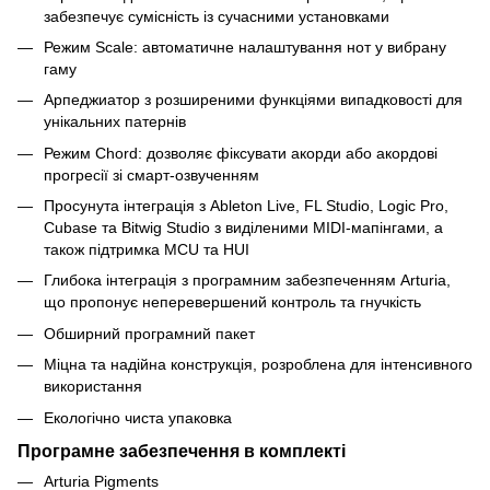
забезпечує сумісність із сучасними установками
Режим Scale: автоматичне налаштування нот у вибрану
гаму
Арпеджиатор з розширеними функціями випадковості для
унікальних патернів
Режим Chord: дозволяє фіксувати акорди або акордові
прогресії зі смарт-озвученням
Просунута інтеграція з Ableton Live, FL Studio, Logic Pro,
Cubase та Bitwig Studio з виділеними MIDI-мапінгами, а
також підтримка MCU та HUI
Глибока інтеграція з програмним забезпеченням Arturia,
що пропонує неперевершений контроль та гнучкість
Обширний програмний пакет
Міцна та надійна конструкція, розроблена для інтенсивного
використання
Екологічно чиста упаковка
Програмне забезпечення в комплекті
Arturia Pigments