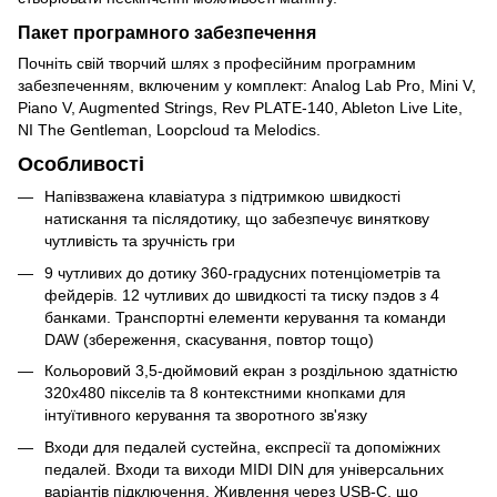
Пакет програмного забезпечення
Почніть свій творчий шлях з професійним програмним
забезпеченням, включеним у комплект: Analog Lab Pro, Mini V,
Piano V, Augmented Strings, Rev PLATE-140, Ableton Live Lite,
NI The Gentleman, Loopcloud та Melodics.
Особливості
Напівзважена клавіатура з підтримкою швидкості
натискання та післядотику, що забезпечує виняткову
чутливість та зручність гри
9 чутливих до дотику 360-градусних потенціометрів та
фейдерів. 12 чутливих до швидкості та тиску пэдов з 4
банками. Транспортні елементи керування та команди
DAW (збереження, скасування, повтор тощо)
Кольоровий 3,5-дюймовий екран з роздільною здатністю
320x480 пікселів та 8 контекстними кнопками для
інтуїтивного керування та зворотного зв'язку
Входи для педалей сустейна, експресії та допоміжних
педалей. Входи та виходи MIDI DIN для універсальних
варіантів підключення. Живлення через USB-C, що