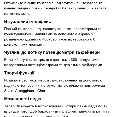
Отримайте більше контролю над звуками синтезатора та
піаніно завдяки повній переробці балансу клавіш, їх ваги та
натягу пружин.
Візуальний інтерфейс
Повний контроль над налаштуваннями, параметрами та
користувацькими мапінгами за допомогою екрану з
роздільною здатністю 480x320 пікселів, керованого 8
контекстними кнопками.
Чутливі до дотику потенціометри та фейдери
Великий ступінь контролю з дев'ятьма 360-градусними
поворотними потенціометрами та дев'ятьма фейдерами.
Творчі функції
Розширте свої можливості самовираження за допомогою
надихаючих творчих інструментів, включаючи нові режими
Scale, Arpeggiator і Chord.
Можливості педів
Тепер Ви можете використовувати чотири банки педів по 12
штук для того, щоб барабанити пальцями, запускати кліпи та
створювати нескінченні можливості мапінгу.