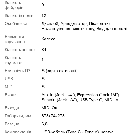
Кількість
9
фейдерів
Кількістів педів
12
Особливості
Дисплей, Арпеджиатор, Післядотик,
Налаштування висоти тону, Вхід для педалі
Елементи
Колеса
керування
Кількість кнопок
34
Кількість
1
крутилок
Наявність ПЗ
Є (карта активації)
USB
Є
MIDI
Є
Входи
Aux In (Jack 1/4"), Expression (Jack 1/4"),
Sustain (Jack 1/4"), USB Type C, MIDI In
Виходи
MIDI Out
Габарити, мм
873x74x278
Вага, кг
6,8
Комплектація
USB-кабель (Type C - Type A), картка