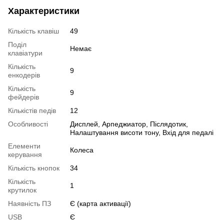
Характеристики
Кількість клавіш
49
Поділ
Немає
клавіатури
Кількість
9
енкодерів
Кількість
9
фейдерів
Кількістів педів
12
Особливості
Дисплей, Арпеджиатор, Післядотик,
Налаштування висоти тону, Вхід для педалі
Елементи
Колеса
керування
Кількість кнопок
34
Кількість
1
крутилок
Наявність ПЗ
Є (карта активації)
USB
Є