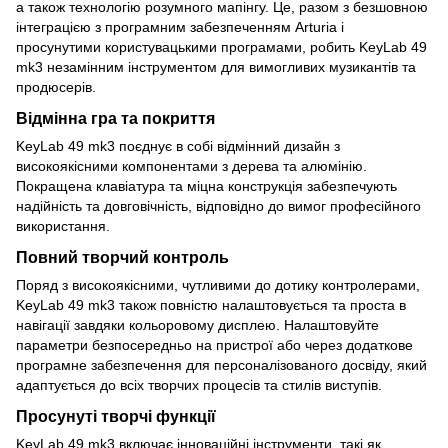
а також технологію розумного мапінгу. Це, разом з безшовною
інтеграцією з програмним забезпеченням Arturia і
просунутими користувацькими програмами, робить KeyLab 49
mk3 незамінним інструментом для вимогливих музикантів та
продюсерів.
Відмінна гра та покриття
KeyLab 49 mk3 поєднує в собі відмінний дизайн з
високоякісними компонентами з дерева та алюмінію.
Покращена клавіатура та міцна конструкція забезпечують
надійність та довговічність, відповідно до вимог професійного
використання.
Повний творчий контроль
Поряд з високоякісними, чутливими до дотику контролерами,
KeyLab 49 mk3 також повністю налаштовується та проста в
навігації завдяки кольоровому дисплею. Налаштовуйте
параметри безпосередньо на пристрої або через додаткове
програмне забезпечення для персоналізованого досвіду, який
адаптується до всіх творчих процесів та стилів виступів.
Просунуті творчі функції
KeyLab 49 mk3 включає інноваційні інструменти, такі як