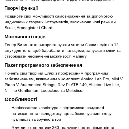
Творчі функції
Розширте свої можливості самовираження за допомогою
надихаючих творчих інструментів, включаючи нові режими
Scale, Arpeggiator і Chord.
Можливості педів
Тепер Ви можете використовувати чотири банки педів по 12
штук для того, щоб барабанити пальцями, запускати кліпи та
створювати нескінченні можливості мапінгу.
Пакет програмного забезпечення
Почніть свій творчий шлях з професійним програмним
забезпеченням, включеним у комплект: Analog Lab Pro, Mini V,
Piano V, Augmented Strings, Rev PLATE-140, Ableton Live Lite,
NI The Gentleman, Loopcloud та Melodics.
Особливості
Напівзважена клавіатура з підтримкою швидкості
натискання та післядотику, що забезпечує виняткову
чутливість та зручність гри
9 чутливих до дотику 360-градусних потенціометрів та