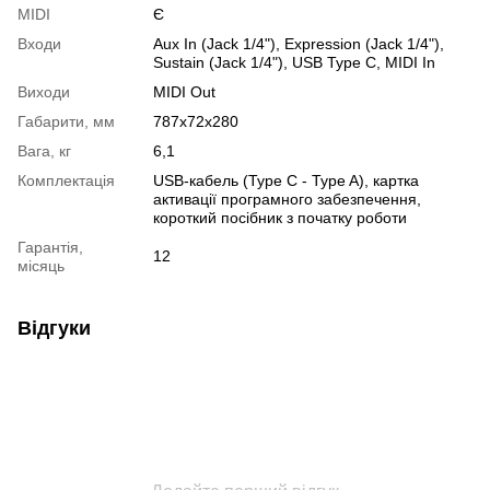
MIDI
Є
Входи
Aux In (Jack 1/4"), Expression (Jack 1/4"),
Sustain (Jack 1/4"), USB Type C, MIDI In
Виходи
MIDI Out
Габарити, мм
787x72x280
Вага, кг
6,1
Комплектація
USB-кабель (Type C - Type A), картка
активації програмного забезпечення,
короткий посібник з початку роботи
Гарантія,
12
місяць
Відгуки