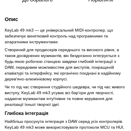
Опис
KeyLab 49 mk3 — це універсальний MIDI-контролер, що
забезпечує винятковий контроль над програмними та
апаратними інструментами.
Створений для продюсерів середнього та високого рівня, а
також досвідчених музикантів, він бездоганно інтегрується з
будь-якою робочою станцією завдяки глибокій інтеграції з
DAW, передовим можливостям для виступів, покращеній
клавіатурі та інтерфейсу, які органічно поєднані в надійному
дерев'яно-алюмінієвому корпусі.
Чи то під час створення студійного шедевра, чи під час живого
виступу, KeyLab 49 mk3 усуває всі бар'єри для творчості,
надаючи музикантам інтуїтивне та повне керування для
реалізації їхньої творчої ідеї.
Глибока інтеграція
Найбільш просунута інтеграція з DAW серед усіх контролерів.
KeyLab 49 mk3 може використовувати протоколи MCU та HUI,