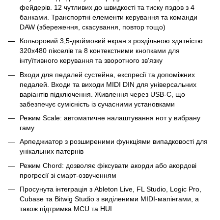
фейдерів. 12 чутливих до швидкості та тиску пэдов з 4
банками. Транспортні елементи керування та команди
DAW (збереження, скасування, повтор тощо)
Кольоровий 3,5-дюймовий екран з роздільною здатністю
320x480 пікселів та 8 контекстними кнопками для
інтуїтивного керування та зворотного зв'язку
Входи для педалей сустейна, експресії та допоміжних
педалей. Входи та виходи MIDI DIN для універсальних
варіантів підключення. Живлення через USB-C, що
забезпечує сумісність із сучасними установками
Режим Scale: автоматичне налаштування нот у вибрану
гаму
Арпеджиатор з розширеними функціями випадковості для
унікальних патернів
Режим Chord: дозволяє фіксувати акорди або акордові
прогресії зі смарт-озвученням
Просунута інтеграція з Ableton Live, FL Studio, Logic Pro,
Cubase та Bitwig Studio з виділеними MIDI-мапінгами, а
також підтримка MCU та HUI