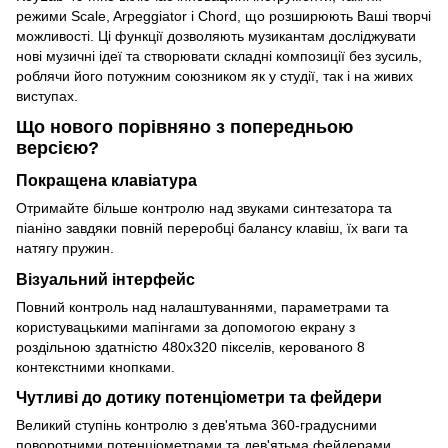
режими Scale, Arpeggiator і Chord, що розширюють Ваші творчі
можливості. Ці функції дозволяють музикантам досліджувати
нові музичні ідеї та створювати складні композиції без зусиль,
роблячи його потужним союзником як у студії, так і на живих
виступах.
Що нового порівняно з попередньою
версією?
Покращена клавіатура
Отримайте більше контролю над звуками синтезатора та
піаніно завдяки повній переробці балансу клавіш, їх ваги та
натягу пружин.
Візуальний інтерфейс
Повний контроль над налаштуваннями, параметрами та
користувацькими мапінгами за допомогою екрану з
роздільною здатністю 480x320 пікселів, керованого 8
контекстними кнопками.
Чутливі до дотику потенціометри та фейдери
Великий ступінь контролю з дев'ятьма 360-градусними
поворотними потенціометрами та дев'ятьма фейдерами.