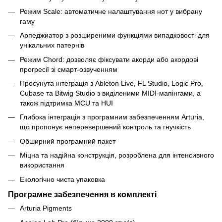
Режим Scale: автоматичне налаштування нот у вибрану
гаму
Арпеджиатор з розширеними функціями випадковості для
унікальних патернів
Режим Chord: дозволяє фіксувати акорди або акордові
прогресії зі смарт-озвученням
Просунута інтеграція з Ableton Live, FL Studio, Logic Pro,
Cubase та Bitwig Studio з виділеними MIDI-мапінгами, а
також підтримка MCU та HUI
Глибока інтеграція з програмним забезпеченням Arturia,
що пропонує неперевершений контроль та гнучкість
Обширний програмний пакет
Міцна та надійна конструкція, розроблена для інтенсивного
використання
Екологічно чиста упаковка
Програмне забезпечення в комплекті
Arturia Pigments