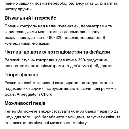
піаніно завдяки повній переробці балансу клавіш, їх ваги та
натягу пружин.
Візуальний інтерфейс
Повний контроль над налаштуваннями, параметрами та
користувацькими мапінгами за допомогою екрану з
роздільною здатністю 480x320 пікселів, керованого 8
контекстними кнопками.
Чутливі до дотику потенціометри та фейдери
Великий ступінь контролю з дев'ятьма 360-градусними
поворотними потенціометрами та дев'ятьма фейдерами.
Творчі функції
Розширте свої можливості самовираження за допомогою
надихаючих творчих інструментів, включаючи нові режими
Scale, Arpeggiator і Chord.
Можливості педів
Тепер Ви можете використовувати чотири банки педів по 12
штук для того, щоб барабанити пальцями, запускати кліпи та
створювати нескінченні можливості мапінгу.