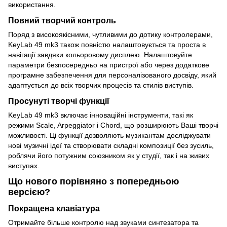
використання.
Повний творчий контроль
Поряд з високоякісними, чутливими до дотику контролерами,
KeyLab 49 mk3 також повністю налаштовується та проста в
навігації завдяки кольоровому дисплею. Налаштовуйте
параметри безпосередньо на пристрої або через додаткове
програмне забезпечення для персоналізованого досвіду, який
адаптується до всіх творчих процесів та стилів виступів.
Просунуті творчі функції
KeyLab 49 mk3 включає інноваційні інструменти, такі як
режими Scale, Arpeggiator і Chord, що розширюють Ваші творчі
можливості. Ці функції дозволяють музикантам досліджувати
нові музичні ідеї та створювати складні композиції без зусиль,
роблячи його потужним союзником як у студії, так і на живих
виступах.
Що нового порівняно з попередньою
версією?
Покращена клавіатура
Отримайте більше контролю над звуками синтезатора та