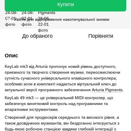
Купити
Увійти
для відображення накопичувальної знижки
%
До обраного
Порівняти
Опис
KeyLab mk3 від Arturia пропонує новий рівень доступного,
приємного та творчого створення музики, переосмислюючи
сутність сучасного універсального клавішного контролера,
особливо коли в комплекті надається віртуальний ключ до
актуальної версії програмного забезпечення
Arturia Pigments
.
KeyLab 49 mk3 — це універсальний MIDI-контролер, що
забезпечує винятковий контроль над програмними та
апаратними інструментами.
Створений для продюсерів середнього та високого рівня, а
також досвідчених музикантів, він бездоганно інтегрується з
будь-якою робочою станцією завдяки глибокій інтеграції з