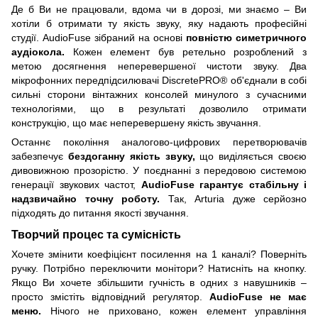
Де б Ви не працювали, вдома чи в дорозі, ми знаємо – Ви
хотіли б отримати ту якість звуку, яку надають професійні
студії. AudioFuse зібраний на основі
повністю симетричного
аудіокола.
Кожен елемент був ретельно розроблений з
метою досягнення неперевершеної чистоти звуку. Два
мікрофонних передпідсилювачі DiscretePRO® об'єднали в собі
сильні сторони вінтажних консолей минулого з сучасними
технологіями, що в результаті дозволило отримати
конструкцію, що має неперевершену якість звучання.
Останнє покоління аналогово-цифрових перетворювачів
забезпечує
бездоганну якість звуку,
що виділяється своєю
дивовижною прозорістю. У поєднанні з передовою системою
генерації звукових частот,
AudioFuse гарантує стабільну і
надзвичайно точну роботу.
Так, Arturia дуже серйозно
підходять до питання якості звучання.
Творчий процес та сумісність
Хочете змінити коефіцієнт посилення на 1 каналі? Поверніть
ручку. Потрібно переключити монітори? Натисніть на кнопку.
Якщо Ви хочете збільшити гучність в одних з навушників –
просто змістіть відповідний регулятор.
AudioFuse не має
меню.
Нічого не приховано, кожен елемент управління