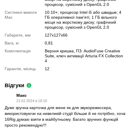
процесор, сумісний з OpenGL 2.0
Системні вимоги
10.10+; процесор Intel i5 або швидше; 4
Mac
ГБ оперативної пам'яті; 1 ГБ вільного
місця на жорсткому диску; графічний
процесор, сумісний з OpenGL 2.0
Габарити, мм
127x127x66
Вага, кг
0,81
Комплектація
Верхня кришка, ПЗ: AudioFuse Creative
Suite, ключ активації Arturia FX Collection
4
Гарантія, місяць
12
Відгуки
1
Макс
21.02.2024 в 18:10
Дуже зручна карточка для мене як для звукорежиссера,
використовуючи на невеликій студії більше й не потрібно, хоча
16Rig думаю взяти в майбутньому. Багато зручних функцій
просто рекомендую!!!