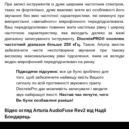
При записі інструментів із дуже широким частотним спектром,
таких як фортепіано, дуже важливо зняти всі особливості його
звучання без змін частотної характеристики, які неминучі при
використанні «звичайного» мікрофонного передпідсилювача.
Ваш передпідсилювач повинен мати настільки рівну і широку
частотною характеристику, яка виходить далеко за межі
діапазону записуваного інструменту.
DiscretePRO®
охоплює
частотний діапазон більше 250 кГц.
Також, Arturia змогли
забезпечити чисте неспотворене звучання при такому
високому максимальному рівні підсилення, яким не володіє
жоден мікрофонний передпідсилювач на ринку.
Підводячи підсумок:
все це було зроблено для
того, щоб забезпечити найвищу якість Вашого
сигналу по всій протяжності звукового тракту.
DiscretePro дає можливість записувати і зводити
звук найкращої якості.
Настав час почути, чого
Ви були позбавлені раніше!
Відео огляд Arturia AudioFuse Rev2 від Надії
Бондарець