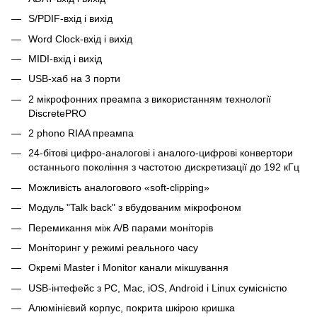
S/PDIF-вхід і вихід
Word Clock-вхід і вихід
MIDI-вхід і вихід
USB-хаб на 3 порти
2 мікрофонних преампа з використанням технології
DiscretePRO
2 phono RIAA преампа
24-бітові цифро-аналогові і аналого-цифрові конвертори
останнього покоління з частотою дискретизації до 192 кГц
Можливість аналогового «soft-clipping»
Модуль "Talk back" з вбудованим мікрофоном
Перемикання між A/B парами моніторів
Моніторинг у режимі реального часу
Окремі Master і Monitor канали мікшування
USB-інтефейс з PC, Mac, iOS, Android і Linux сумісністю
Алюмінієвий корпус, покрита шкірою кришка