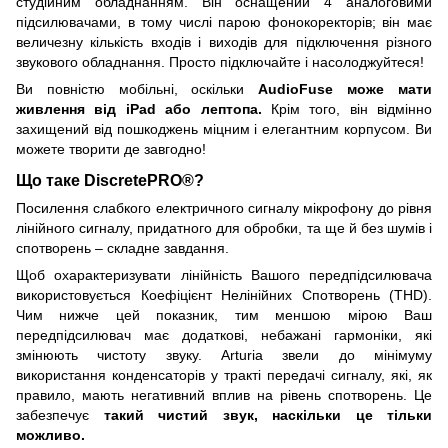
студійним обладнанням. Він оснащений 4 аналоговими
підсилювачами, в тому числі парою фонокоректорів; він має
величезну кількість входів і виходів для підключення різного
звукового обладнання. Просто підключайте і насолоджуйтеся!
Ви повністю мобільні, оскільки
AudioFuse може мати
живлення від iPad або лептопа.
Крім того, він відмінно
захищений від пошкоджень міцним і елегантним корпусом. Ви
можете творити де завгодно!
Що таке DiscretePRO®?
Посилення слабкого електричного сигналу мікрофону до рівня
лінійного сигналу, придатного для обробки, та ще й без шумів і
спотворень – складне завдання.
Щоб охарактеризувати лінійність Вашого передпідсилювача
використовується Коефіцієнт Нелінійних Спотворень (THD).
Чим нижче цей показник, тим меншою мірою Ваш
передпідсилювач має додаткові, небажані гармоніки, які
змінюють чистоту звуку. Arturia звели до мінімуму
використання конденсаторів у тракті передачі сигналу, які, як
правило, мають негативний вплив на рівень спотворень. Це
забезпечує
такий чистий звук, наскільки це тільки
можливо.