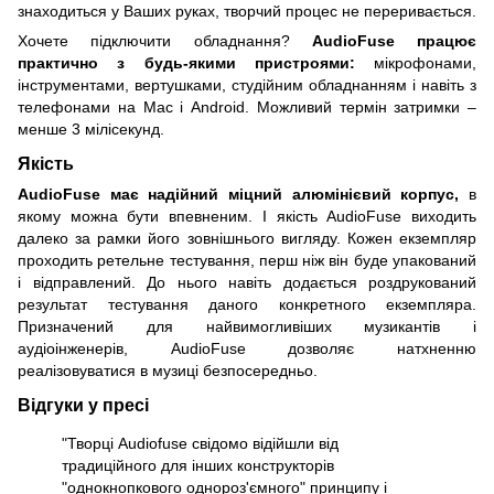
знаходиться у Ваших руках, творчий процес не переривається.
Хочете підключити обладнання?
AudioFuse працює
практично з будь-якими пристроями:
мікрофонами,
інструментами, вертушками, студійним обладнанням і навіть з
телефонами на Mac і Android. Можливий термін затримки –
менше 3 мілісекунд.
Якість
AudioFuse має надійний міцний алюмінієвий корпус,
в
якому можна бути впевненим. І якість AudioFuse виходить
далеко за рамки його зовнішнього вигляду. Кожен екземпляр
проходить ретельне тестування, перш ніж він буде упакований
і відправлений. До нього навіть додається роздрукований
результат тестування даного конкретного екземпляра.
Призначений для найвимогливіших музикантів і
аудіоінженерів, AudioFuse дозволяє натхненню
реалізовуватися в музиці безпосередньо.
Відгуки у пресі
"Творці Audiofuse свідомо відійшли від
традиційного для інших конструкторів
"однокнопкового однороз'ємного" принципу і