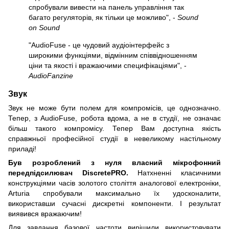
спробували вивести на панель управління так
багато регуляторів, як тільки це можливо", -
Sound
on Sound
"AudioFuse - це чудовий аудіоінтерфейс з
широкими функціями, відмінним співвідношенням
ціни та якості і вражаючими специфікаціями", -
AudioFanzine
Звук
Звук не може бути полем для компромісів, це однозначно.
Тепер, з AudioFuse, робота вдома, а не в студії, не означає
більш такого компромісу. Тепер Вам доступна якість
справжньої професійної студії в невеликому настільному
приладі!
Був розроблений з нуля власний мікрофонний
передпідсилювач DiscretePRO.
Натхненні класичними
конструкціями часів золотого століття аналогової електроніки,
Arturia спробували максимально їх удосконалити,
використавши сучасні дискретні компоненти. І результат
виявився вражаючим!
Для завдання базової частоти вирішили використовувати