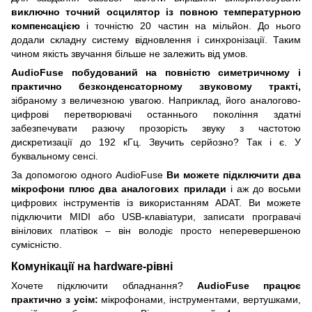
виключно точний осцилятор із повною температурною
компенсацією
і точністю 20 частин на мільйон. До нього
додали складну систему відновлення і синхронізації. Таким
чином якість звучання більше не залежить від умов.
AudioFuse побудований на повністю симетричному і
практично безконденсаторному звуковому тракті,
зібраному з величезною увагою. Наприклад, його аналогово-
цифрові перетворювачі останнього покоління здатні
забезпечувати разючу прозорість звуку з частотою
дискретизації до 192 кГц. Звучить серйозно? Так і є. У
буквальному сенсі.
За допомогою одного AudioFuse
Ви можете підключити два
мікрофони плюс два аналогових прилади
і аж до восьми
цифрових інструментів із використанням ADAT. Ви можете
підключити MIDI або USB-клавіатури, записати програвачі
вінілових платівок – він володіє просто неперевершеною
сумісністю.
Комунікації на hardware-рівні
Хочете підключити обладнання?
AudioFuse працює
практично з усім:
мікрофонами, інструментами, вертушками,