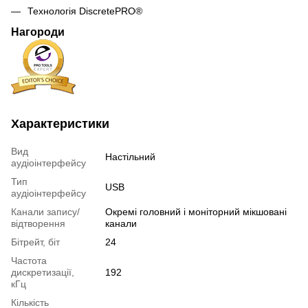
Технологія DiscretePRO®
Нагороди
Характеристики
Вид
Настільний
аудіоінтерфейсу
Тип
USB
аудіоінтерфейсу
Канали запису/
Окремі головний і моніторний мікшовані
відтворення
канали
Бітрейт, біт
24
Частота
дискретизації,
192
кГц
Кількість