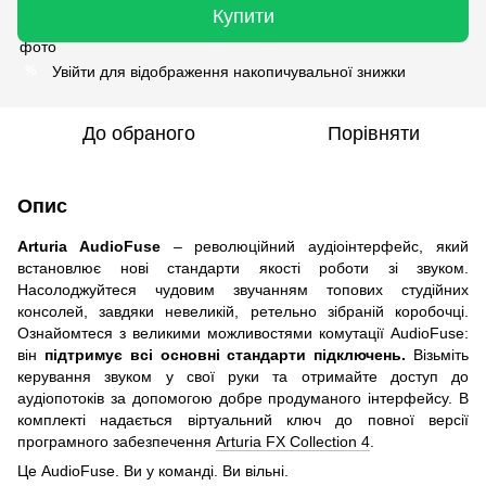
Купити
Увійти
для відображення накопичувальної знижки
%
До обраного
Порівняти
Опис
Arturia AudioFuse
– революційний аудіоінтерфейс, який
встановлює нові стандарти якості роботи зі звуком.
Насолоджуйтеся чудовим звучанням топових студійних
консолей, завдяки невеликій, ретельно зібраній коробочці.
Ознайомтеся з великими можливостями комутації AudioFuse:
він
підтримує всі основні стандарти підключень.
Візьміть
керування звуком у свої руки та отримайте доступ до
аудіопотоків за допомогою добре продуманого інтерфейсу. В
комплекті надається віртуальний ключ до повної версії
програмного забезпечення
Arturia FX Collection 4
.
Це AudioFuse. Ви у команді. Ви вільні.