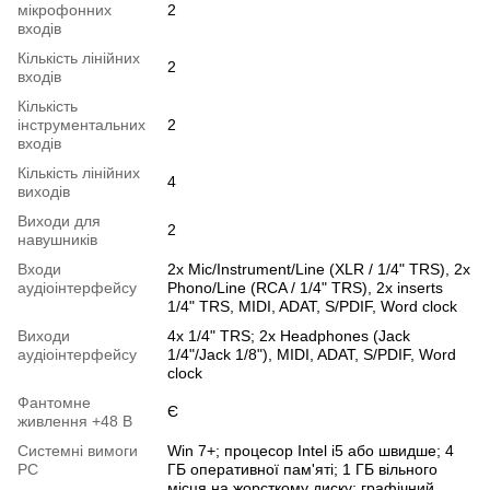
мікрофонних
2
входів
Кількість лінійних
2
входів
Кількість
інструментальних
2
входів
Кількість лінійних
4
виходів
Виходи для
2
навушників
Входи
2x Mic/Instrument/Line (XLR / 1/4" TRS), 2x
аудіоінтерфейсу
Phono/Line (RCA / 1/4" TRS), 2x inserts
1/4" TRS, MIDI, ADAT, S/PDIF, Word clock
Виходи
4x 1/4" TRS; 2x Headphones (Jack
аудіоінтерфейсу
1/4"/Jack 1/8"), MIDI, ADAT, S/PDIF, Word
clock
Фантомне
Є
живлення +48 В
Системні вимоги
Win 7+; процесор Intel i5 або швидше; 4
PC
ГБ оперативної пам'яті; 1 ГБ вільного
місця на жорсткому диску; графічний